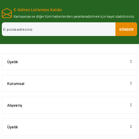
yetersiz gördüğünüz noktaları öneri formunu kullanarak tarafımıza
E-bülten Listemize Katılın
iletebilirsiniz.
Görüş ve önerileriniz için teşekkür ederiz.
Kampanya ve diğer tüm haberlerden yararlanabilmek için kayıt olabilirsiniz
GÖNDER
Ürün resmi kalitesiz, bozuk veya görüntülenemiyor.
Ürün açıklamasında eksik bilgiler bulunuyor.
Ürün bilgilerinde hatalar bulunuyor.
Ürün fiyatı diğer sitelerden daha pahalı.
Üyelik
Bu ürüne benzer farklı alternatifler olmalı.
Kurumsal
Alışveriş
Gönder
Üyelik