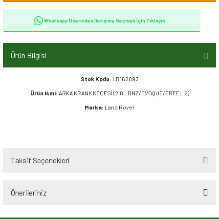
Whatsapp Üzerinden İletişime Geçmek İçin Tıklayın
Ürün Bilgisi
Stok Kodu:
LR162092
Ürün ismi:
ARKA KRANK KEÇESİ (2.0L BNZ/EVOQUE/FREEL.2)
Marka:
Land Rover
Taksit Seçenekleri
Önerileriniz
Bu ürünün fiyat bilgisi, resim, ürün açıklamalarında ve diğer konularda