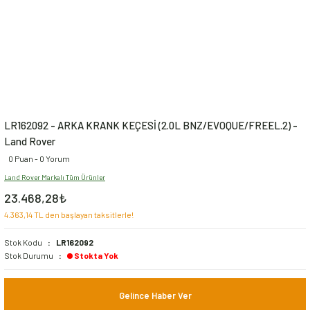
LR162092 - ARKA KRANK KEÇESİ (2.0L BNZ/EVOQUE/FREEL.2) -
Land Rover
0 Puan - 0 Yorum
Land Rover Markalı Tüm Ürünler
23.468,28₺
4.363,14 TL den başlayan taksitlerle!
Stok Kodu
LR162092
Stok Durumu
Stokta Yok
Gelince Haber Ver