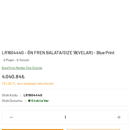
LR160444G - ÖN FREN BALATA/SIZE 18(VELAR) - Blue Print
0 Puan - 0 Yorum
Blue Print Markalı Tüm Ürünler
4.040,84₺
751,26 TL den başlayan taksitlerle!
Stok Kodu
LR160444G
Stok Durumu
Stokta Var