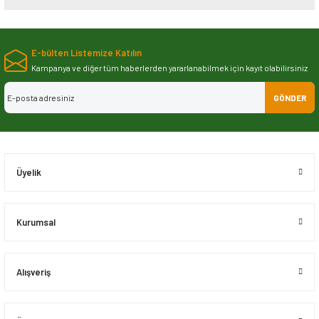
Bu ürünün fiyat bilgisi, resim, ürün açıklamalarında ve diğer konularda
yetersiz gördüğünüz noktaları öneri formunu kullanarak tarafımıza
E-bülten Listemize Katılın
iletebilirsiniz.
Görüş ve önerileriniz için teşekkür ederiz.
Kampanya ve diğer tüm haberlerden yararlanabilmek için kayıt olabilirsiniz
GÖNDER
Ürün resmi kalitesiz, bozuk veya görüntülenemiyor.
Ürün açıklamasında eksik bilgiler bulunuyor.
Ürün bilgilerinde hatalar bulunuyor.
Ürün fiyatı diğer sitelerden daha pahalı.
Üyelik
Bu ürüne benzer farklı alternatifler olmalı.
Kurumsal
Alışveriş
Gönder