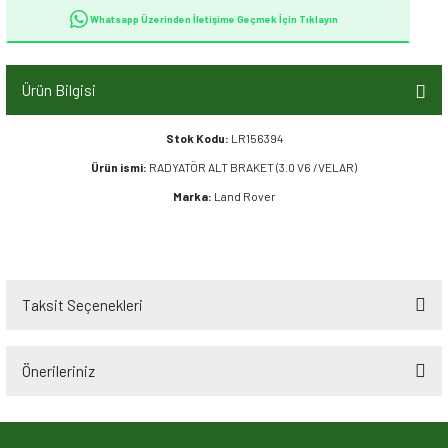
Whatsapp Üzerinden İletişime Geçmek İçin Tıklayın
Ürün Bilgisi
Stok Kodu:
LR156394
Ürün ismi:
RADYATÖR ALT BRAKET (3.0 V6 /VELAR)
Marka:
Land Rover
Taksit Seçenekleri
Önerileriniz
Bu ürünün fiyat bilgisi, resim, ürün açıklamalarında ve diğer konularda
yetersiz gördüğünüz noktaları öneri formunu kullanarak tarafımıza