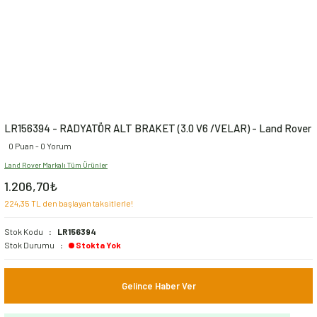
LR156394 - RADYATÖR ALT BRAKET (3.0 V6 /VELAR) - Land Rover
0 Puan - 0 Yorum
Land Rover Markalı Tüm Ürünler
1.206,70₺
224,35 TL den başlayan taksitlerle!
Stok Kodu
LR156394
Stok Durumu
Stokta Yok
Gelince Haber Ver