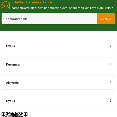
E-bülten Listemize Katılın
iletebilirsiniz.
Görüş ve önerileriniz için teşekkür ederiz.
Kampanya ve diğer tüm haberlerden yararlanabilmek için kayıt olabilirsiniz
GÖNDER
Ürün resmi kalitesiz, bozuk veya görüntülenemiyor.
Ürün açıklamasında eksik bilgiler bulunuyor.
Ürün bilgilerinde hatalar bulunuyor.
Ürün fiyatı diğer sitelerden daha pahalı.
Üyelik
Bu ürüne benzer farklı alternatifler olmalı.
Kurumsal
Alışveriş
Gönder
Üyelik