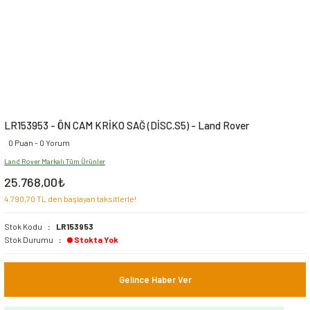
LR153953 - ÖN CAM KRİKO SAĞ (DİSC.S5) - Land Rover
0 Puan - 0 Yorum
Land Rover Markalı Tüm Ürünler
25.768,00₺
4.790,70 TL den başlayan taksitlerle!
Stok Kodu
LR153953
Stok Durumu
Stokta Yok
Gelince Haber Ver