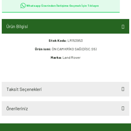
Whatsapp Üzerinden İletişime Geçmek İçin Tıklayın
Ürün Bilgisi
Stok Kodu:
LR153953
Ürün ismi:
ÖN CAM KRİKO SAĞ (DİSC.S5)
Marka:
Land Rover
Taksit Seçenekleri
Önerileriniz
Bu ürünün fiyat bilgisi, resim, ürün açıklamalarında ve diğer konularda
yetersiz gördüğünüz noktaları öneri formunu kullanarak tarafımıza