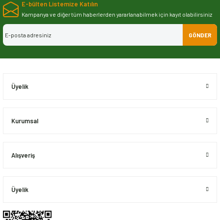
E-bülten Listemize Katılın
iletebilirsiniz.
Görüş ve önerileriniz için teşekkür ederiz.
Kampanya ve diğer tüm haberlerden yararlanabilmek için kayıt olabilirsiniz
GÖNDER
Ürün resmi kalitesiz, bozuk veya görüntülenemiyor.
Ürün açıklamasında eksik bilgiler bulunuyor.
Ürün bilgilerinde hatalar bulunuyor.
Ürün fiyatı diğer sitelerden daha pahalı.
Üyelik
Bu ürüne benzer farklı alternatifler olmalı.
Kurumsal
Alışveriş
Gönder
Üyelik