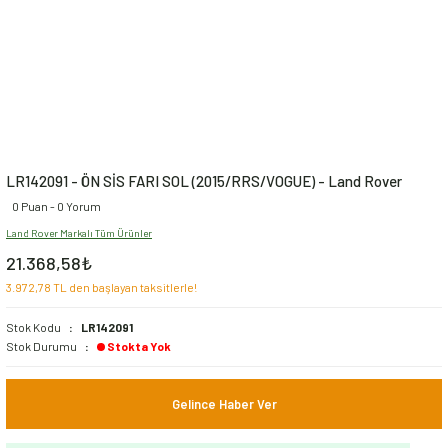
LR142091 - ÖN SİS FARI SOL (2015/RRS/VOGUE) - Land Rover
0 Puan - 0 Yorum
Land Rover Markalı Tüm Ürünler
21.368,58₺
3.972,78 TL den başlayan taksitlerle!
Stok Kodu
LR142091
Stok Durumu
Stokta Yok
Gelince Haber Ver