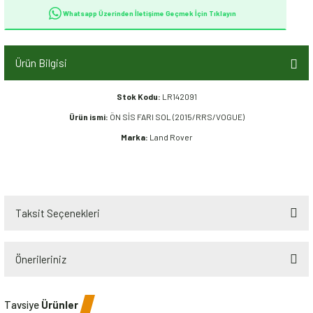
Whatsapp Üzerinden İletişime Geçmek İçin Tıklayın
Ürün Bilgisi
Stok Kodu:
LR142091
Ürün ismi:
ÖN SİS FARI SOL (2015/RRS/VOGUE)
Marka:
Land Rover
Taksit Seçenekleri
Önerileriniz
Bu ürünün fiyat bilgisi, resim, ürün açıklamalarında ve diğer konularda
Tavsiye
Ürünler
yetersiz gördüğünüz noktaları öneri formunu kullanarak tarafımıza