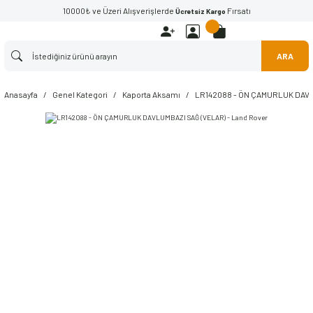
10000₺ ve Üzeri Alışverişlerde
Fırsatı
Ücretsiz Kargo
ARA
Anasayfa
Genel Kategori
Kaporta Aksamı
LR142088 - ÖN ÇAMURLUK DAVLU