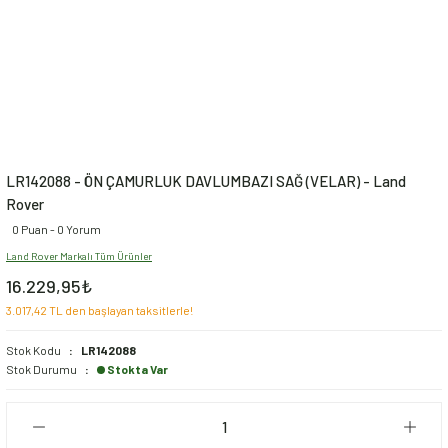
LR142088 - ÖN ÇAMURLUK DAVLUMBAZI SAĞ (VELAR) - Land
Rover
0 Puan - 0 Yorum
Land Rover Markalı Tüm Ürünler
16.229,95₺
3.017,42 TL den başlayan taksitlerle!
Stok Kodu
LR142088
Stok Durumu
Stokta Var