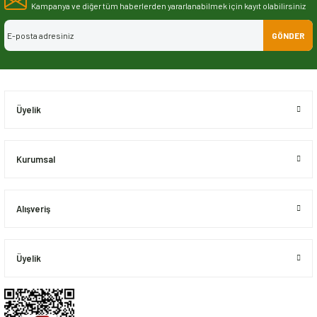
Görüş ve önerileriniz için teşekkür ederiz.
Kampanya ve diğer tüm haberlerden yararlanabilmek için kayıt olabilirsiniz
GÖNDER
Ürün resmi kalitesiz, bozuk veya görüntülenemiyor.
Ürün açıklamasında eksik bilgiler bulunuyor.
Ürün bilgilerinde hatalar bulunuyor.
Ürün fiyatı diğer sitelerden daha pahalı.
Üyelik
Bu ürüne benzer farklı alternatifler olmalı.
Kurumsal
Alışveriş
Gönder
Üyelik