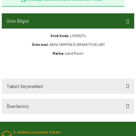
Ürün Bilgisi
Stok Kodu:
LR138274
Ürün ismi:
ARKA TAMPON İÇ BRAKETİ (VELAR)
Marka:
Land Rover
Taksit Seçenekleri
Önerileriniz
Bu ürünün fiyat bilgisi, resim, ürün açıklamalarında ve diğer konularda
yetersiz gördüğünüz noktaları öneri formunu kullanarak tarafımıza
E-bülten Listemize Katılın
iletebilirsiniz.