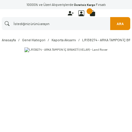
10000₺ ve Üzeri Alışverişlerde
Fırsatı
Ücretsiz Kargo
ARA
Anasayfa
Genel Kategori
Kaporta Aksamı
LR138274 - ARKA TAMPON İÇ BRA