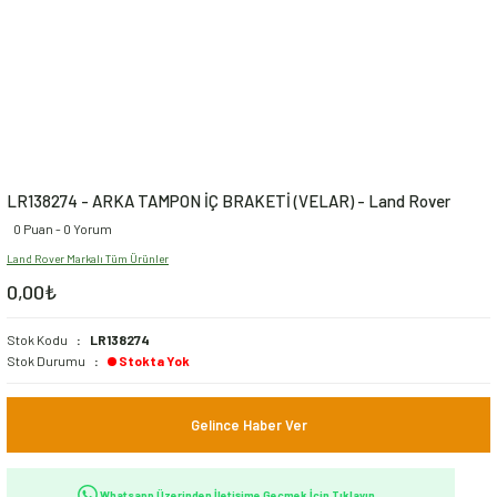
LR138274 - ARKA TAMPON İÇ BRAKETİ (VELAR) - Land Rover
0 Puan - 0 Yorum
Land Rover Markalı Tüm Ürünler
0,00₺
Stok Kodu
LR138274
Stok Durumu
Stokta Yok
Gelince Haber Ver
Whatsapp Üzerinden İletişime Geçmek İçin Tıklayın