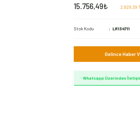
15.756,49₺
2.929,39 T
Stok Kodu
LR134711
Gelince Haber V
Whatsapp Üzerinden İletişi