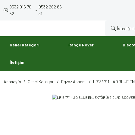
0532 015 70
0532 262 85
-
62
31
Genel Kategori
Range Rover
Disco
İletişim
Anasayfa
Genel Kategori
Egzoz Aksamı
LR134711 - AD BLUE E