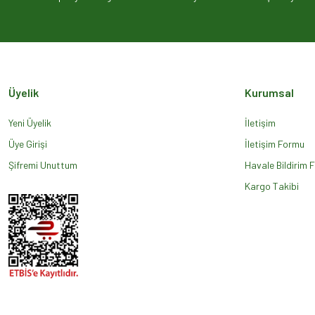
Ürün açıklamasında eksik bilgiler bulunuyor.
Ürün bilgilerinde hatalar bulunuyor.
Ürün fiyatı diğer sitelerden daha pahalı.
Bu ürüne benzer farklı alternatifler olmalı.
Üyelik
Kurumsal
Yeni Üyelik
İletişim
Üye Girişi
İletişim Formu
Şifremi Unuttum
Havale Bildirim 
Kargo Takibi