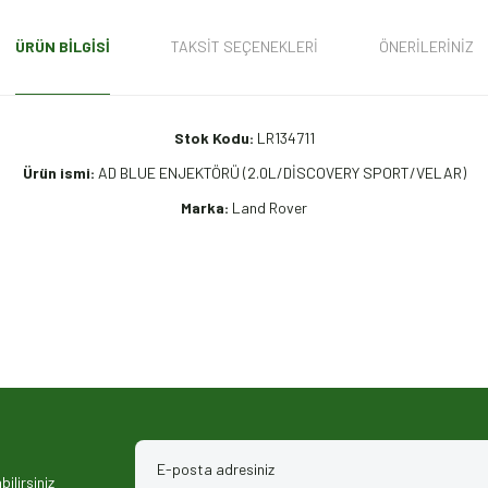
ÜRÜN BILGISI
TAKSIT SEÇENEKLERI
ÖNERILERINIZ
Stok Kodu:
LR134711
Ürün ismi:
AD BLUE ENJEKTÖRÜ (2.0L/DİSCOVERY SPORT/VELAR)
Marka:
Land Rover
iz gördüğünüz noktaları öneri formunu kullanarak tarafımıza iletebilirsiniz.
ilirsiniz