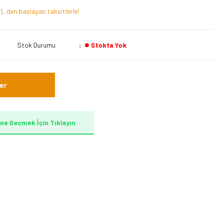
L den başlayan taksitlerle!
Stok Durumu
Stokta Yok
er
me Geçmek İçin Tıklayın