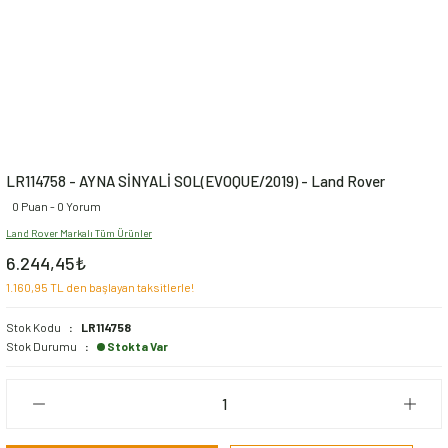
LR114758 - AYNA SİNYALİ SOL(EVOQUE/2019) - Land Rover
0 Puan - 0 Yorum
Land Rover Markalı Tüm Ürünler
6.244,45₺
1.160,95 TL den başlayan taksitlerle!
Stok Kodu
LR114758
Stok Durumu
Stokta Var