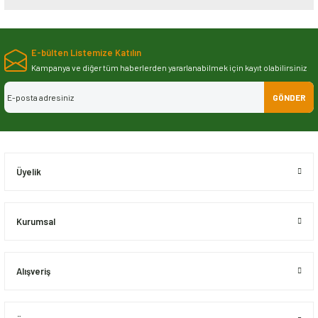
Bu ürünün fiyat bilgisi, resim, ürün açıklamalarında ve diğer konularda
yetersiz gördüğünüz noktaları öneri formunu kullanarak tarafımıza
E-bülten Listemize Katılın
iletebilirsiniz.
Görüş ve önerileriniz için teşekkür ederiz.
Kampanya ve diğer tüm haberlerden yararlanabilmek için kayıt olabilirsiniz
GÖNDER
Ürün resmi kalitesiz, bozuk veya görüntülenemiyor.
Ürün açıklamasında eksik bilgiler bulunuyor.
Ürün bilgilerinde hatalar bulunuyor.
Ürün fiyatı diğer sitelerden daha pahalı.
Üyelik
Bu ürüne benzer farklı alternatifler olmalı.
Kurumsal
Alışveriş
Gönder