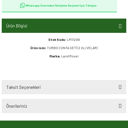
Whatsapp Üzerinden İletişime Geçmek İçin Tıklayın
Ürün Bilgisi
Stok Kodu:
LR112416
Ürün ismi:
TURBO CONTA SETİ (2.0L/VELAR)
Marka:
Land Rover
Taksit Seçenekleri
Önerileriniz
Bu ürünün fiyat bilgisi, resim, ürün açıklamalarında ve diğer konularda
yetersiz gördüğünüz noktaları öneri formunu kullanarak tarafımıza