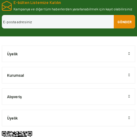
E-bülten Listemize Katılın
iletebilirsiniz.
Görüş ve önerileriniz için teşekkür ederiz.
Kampanya ve diğer tüm haberlerden yararlanabilmek için kayıt olabilirsiniz
GÖNDER
Ürün resmi kalitesiz, bozuk veya görüntülenemiyor.
Ürün açıklamasında eksik bilgiler bulunuyor.
Ürün bilgilerinde hatalar bulunuyor.
Ürün fiyatı diğer sitelerden daha pahalı.
Üyelik
Bu ürüne benzer farklı alternatifler olmalı.
Kurumsal
Alışveriş
Gönder
Üyelik