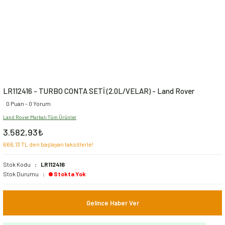
LR112416 - TURBO CONTA SETİ (2.0L/VELAR) - Land Rover
0 Puan - 0 Yorum
Land Rover Markalı Tüm Ürünler
3.582,93₺
666,13 TL den başlayan taksitlerle!
Stok Kodu
LR112416
Stok Durumu
Stokta Yok
Gelince Haber Ver