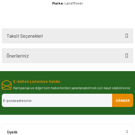
Marka:
Land Rover
Taksit Seçenekleri
Önerileriniz
Bu ürünün fiyat bilgisi, resim, ürün açıklamalarında ve diğer konularda
yetersiz gördüğünüz noktaları öneri formunu kullanarak tarafımıza
E-bülten Listemize Katılın
iletebilirsiniz.
Görüş ve önerileriniz için teşekkür ederiz.
Kampanya ve diğer tüm haberlerden yararlanabilmek için kayıt olabilirsiniz
GÖNDER
Ürün resmi kalitesiz, bozuk veya görüntülenemiyor.
Ürün açıklamasında eksik bilgiler bulunuyor.
Ürün bilgilerinde hatalar bulunuyor.
Ürün fiyatı diğer sitelerden daha pahalı.
Üyelik