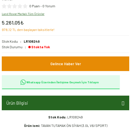
Süspansiyon Aksamı
0 Puan - 0 Yorum
Land Rover Markalı Tüm Ürünler
ıvı Yağlar
5.261,05₺
978,12 TL den başlayan taksitlerle!
Ön Takım Aksamı
Stok Kodu
LR108249
Stok Durumu
Stokta Yok
Şaft Aksamı
Şanzıman Aksamı
Gelince Haber Ver
Şase Aksamı
Whatsapp Üzerinden İletişime Geçmek İçin Tıklayın
Ürün Bilgisi
Stok Kodu:
LR108249
Ürün ismi:
TAVAN TUTAMAK ÖN SİYAH (3.0L V6/SPORT)