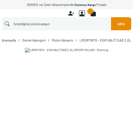
10000₺ ve Üzeri Alışverişlerde
Fırsatı
Ücretsiz Kargo
ARA
Anasayfa
Genel Kategori
Motor Aksamı
LR097167G - EGR VALFİ SAĞ 2.0L 