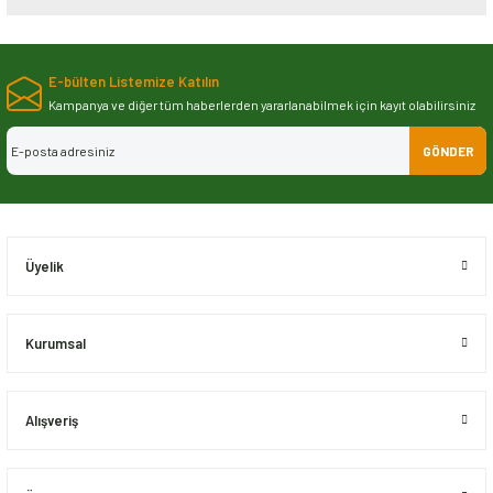
Bu ürünün fiyat bilgisi, resim, ürün açıklamalarında ve diğer konularda
yetersiz gördüğünüz noktaları öneri formunu kullanarak tarafımıza
E-bülten Listemize Katılın
iletebilirsiniz.
Görüş ve önerileriniz için teşekkür ederiz.
Kampanya ve diğer tüm haberlerden yararlanabilmek için kayıt olabilirsiniz
GÖNDER
Ürün resmi kalitesiz, bozuk veya görüntülenemiyor.
Ürün açıklamasında eksik bilgiler bulunuyor.
Ürün bilgilerinde hatalar bulunuyor.
Ürün fiyatı diğer sitelerden daha pahalı.
Üyelik
Bu ürüne benzer farklı alternatifler olmalı.
Kurumsal
Alışveriş
Gönder