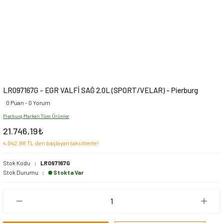
LR097167G - EGR VALFİ SAĞ 2.0L (SPORT/VELAR) - Pierburg
0 Puan - 0 Yorum
Pierburg Markalı Tüm Ürünler
21.746,19₺
4.042,98 TL den başlayan taksitlerle!
Stok Kodu
LR097167G
Stok Durumu
Stokta Var