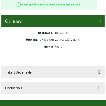
Whatsapp Üzerinden İletişime Geçmek İçin Tıklayın
Ürün Bilgisi
Stok Kodu:
LR093470G
Ürün ismi:
ÖN SİS FAR IZGARA SAĞ (VELAR)
Marka:
Kyburg
Taksit Seçenekleri
Önerileriniz
Bu ürünün fiyat bilgisi, resim, ürün açıklamalarında ve diğer konularda
yetersiz gördüğünüz noktaları öneri formunu kullanarak tarafımıza