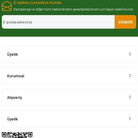
E-bülten Listemize Katılın
iletebilirsiniz.
Görüş ve önerileriniz için teşekkür ederiz.
Kampanya ve diğer tüm haberlerden yararlanabilmek için kayıt olabilirsiniz
GÖNDER
Ürün resmi kalitesiz, bozuk veya görüntülenemiyor.
Ürün açıklamasında eksik bilgiler bulunuyor.
Ürün bilgilerinde hatalar bulunuyor.
Ürün fiyatı diğer sitelerden daha pahalı.
Üyelik
Bu ürüne benzer farklı alternatifler olmalı.
Kurumsal
Alışveriş
Gönder
Üyelik