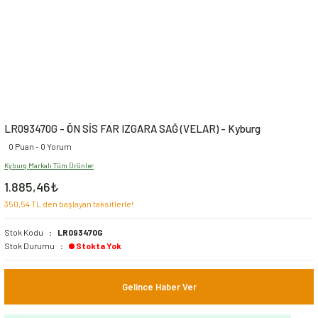
LR093470G - ÖN SİS FAR IZGARA SAĞ (VELAR) - Kyburg
0 Puan - 0 Yorum
Kyburg Markalı Tüm Ürünler
1.885,46₺
350,54 TL den başlayan taksitlerle!
Stok Kodu
LR093470G
Stok Durumu
Stokta Yok
Gelince Haber Ver