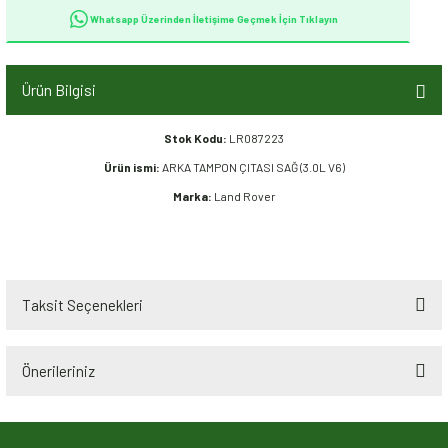
Whatsapp Üzerinden İletişime Geçmek İçin Tıklayın
Ürün Bilgisi
Stok Kodu:
LR087223
Ürün ismi:
ARKA TAMPON ÇITASI SAĞ (3.0L V6)
Marka:
Land Rover
Taksit Seçenekleri
Önerileriniz
Bu ürünün fiyat bilgisi, resim, ürün açıklamalarında ve diğer konularda
yetersiz gördüğünüz noktaları öneri formunu kullanarak tarafımıza