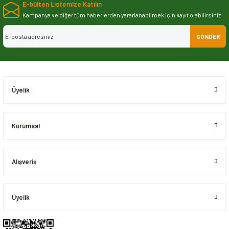
E-bülten Listemize Katılın
iletebilirsiniz.
Görüş ve önerileriniz için teşekkür ederiz.
Kampanya ve diğer tüm haberlerden yararlanabilmek için kayıt olabilirsiniz
GÖNDER
Ürün resmi kalitesiz, bozuk veya görüntülenemiyor.
Ürün açıklamasında eksik bilgiler bulunuyor.
Ürün bilgilerinde hatalar bulunuyor.
Ürün fiyatı diğer sitelerden daha pahalı.
Üyelik
Bu ürüne benzer farklı alternatifler olmalı.
Kurumsal
Alışveriş
Gönder
Üyelik