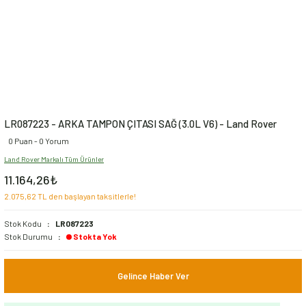
LR087223 - ARKA TAMPON ÇITASI SAĞ (3.0L V6) - Land Rover
0 Puan - 0 Yorum
Land Rover Markalı Tüm Ürünler
11.164,26₺
2.075,62 TL den başlayan taksitlerle!
Stok Kodu
LR087223
Stok Durumu
Stokta Yok
Gelince Haber Ver