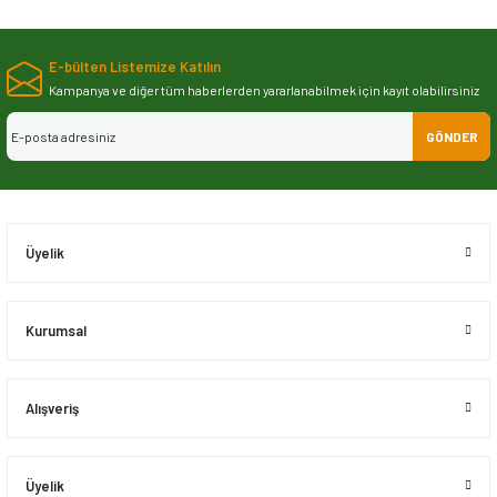
Bu ürünün fiyat bilgisi, resim, ürün açıklamalarında ve diğer konularda
yetersiz gördüğünüz noktaları öneri formunu kullanarak tarafımıza
E-bülten Listemize Katılın
iletebilirsiniz.
Görüş ve önerileriniz için teşekkür ederiz.
Kampanya ve diğer tüm haberlerden yararlanabilmek için kayıt olabilirsiniz
GÖNDER
Ürün resmi kalitesiz, bozuk veya görüntülenemiyor.
Ürün açıklamasında eksik bilgiler bulunuyor.
Ürün bilgilerinde hatalar bulunuyor.
Ürün fiyatı diğer sitelerden daha pahalı.
Üyelik
Bu ürüne benzer farklı alternatifler olmalı.
Kurumsal
Alışveriş
Gönder
Üyelik