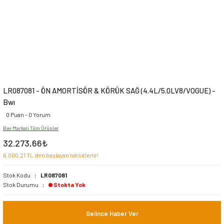
LR087081 - ÖN AMORTİSÖR & KÖRÜK SAĞ (4.4L/5.0LV8/VOGUE) -
Bwı
0 Puan - 0 Yorum
Bwı Markalı Tüm Ürünler
32.273,66₺
6.000,21 TL den başlayan taksitlerle!
Stok Kodu
LR087081
Stok Durumu
Stokta Yok
Gelince Haber Ver