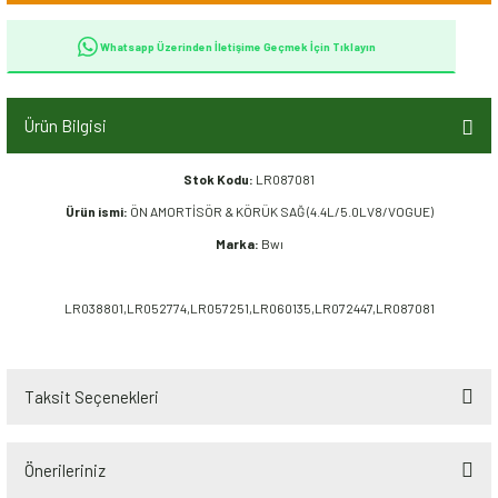
Whatsapp Üzerinden İletişime Geçmek İçin Tıklayın
Ürün Bilgisi
Stok Kodu:
LR087081
Ürün ismi:
ÖN AMORTİSÖR & KÖRÜK SAĞ (4.4L/5.0LV8/VOGUE)
Marka:
Bwı
LR038801,LR052774,LR057251,LR060135,LR072447,LR087081
Taksit Seçenekleri
Önerileriniz