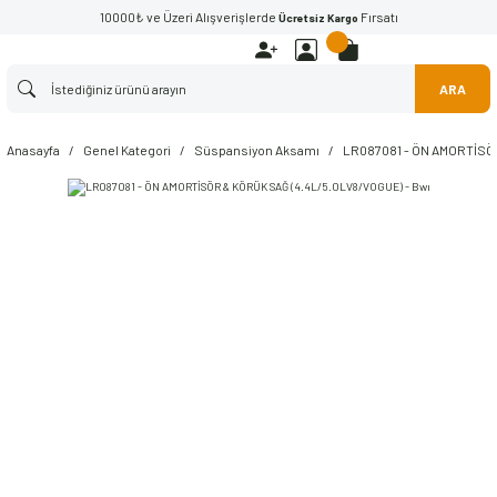
10000₺ ve Üzeri Alışverişlerde
Fırsatı
Ücretsiz Kargo
ARA
Anasayfa
Genel Kategori
Süspansiyon Aksamı
LR087081 - ÖN AMORTİSÖR