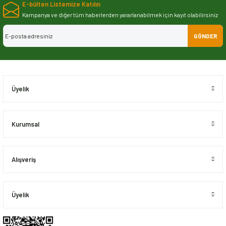
E-bülten Listemize Katılın
iletebilirsiniz.
Görüş ve önerileriniz için teşekkür ederiz.
Kampanya ve diğer tüm haberlerden yararlanabilmek için kayıt olabilirsiniz
GÖNDER
Ürün resmi kalitesiz, bozuk veya görüntülenemiyor.
Ürün açıklamasında eksik bilgiler bulunuyor.
Ürün bilgilerinde hatalar bulunuyor.
Ürün fiyatı diğer sitelerden daha pahalı.
Üyelik
Bu ürüne benzer farklı alternatifler olmalı.
Kurumsal
Alışveriş
Gönder
Üyelik