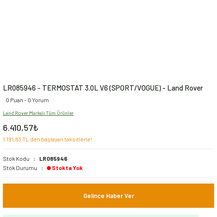
LR085946 - TERMOSTAT 3.0L V6 (SPORT/VOGUE) - Land Rover
0 Puan - 0 Yorum
Land Rover Markalı Tüm Ürünler
6.410,57₺
1.191,83 TL den başlayan taksitlerle!
Stok Kodu
LR085946
Stok Durumu
Stokta Yok
Gelince Haber Ver