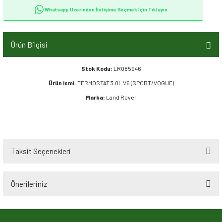
Whatsapp Üzerinden İletişime Geçmek İçin Tıklayın
Ürün Bilgisi
Stok Kodu:
LR085946
Ürün ismi:
TERMOSTAT 3.0L V6 (SPORT/VOGUE)
Marka:
Land Rover
Taksit Seçenekleri
Önerileriniz
Bu ürünün fiyat bilgisi, resim, ürün açıklamalarında ve diğer konularda
yetersiz gördüğünüz noktaları öneri formunu kullanarak tarafımıza