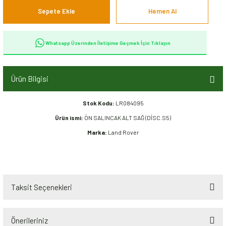
Sepete Ekle
Hemen Al
Whatsapp Üzerinden İletişime Geçmek İçin Tıklayın
Ürün Bilgisi
Stok Kodu:
LR084095
Ürün ismi:
ÖN SALINCAK ALT SAĞ (DİSC.S5)
Marka:
Land Rover
Taksit Seçenekleri
Önerileriniz