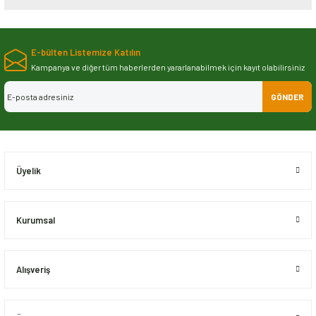
Bu ürünün fiyat bilgisi, resim, ürün açıklamalarında ve diğer konularda
yetersiz gördüğünüz noktaları öneri formunu kullanarak tarafımıza
E-bülten Listemize Katılın
iletebilirsiniz.
Görüş ve önerileriniz için teşekkür ederiz.
Kampanya ve diğer tüm haberlerden yararlanabilmek için kayıt olabilirsiniz
GÖNDER
Ürün resmi kalitesiz, bozuk veya görüntülenemiyor.
Ürün açıklamasında eksik bilgiler bulunuyor.
Ürün bilgilerinde hatalar bulunuyor.
Ürün fiyatı diğer sitelerden daha pahalı.
Üyelik
Bu ürüne benzer farklı alternatifler olmalı.
Kurumsal
Alışveriş
Gönder