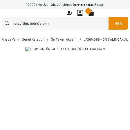
10000₺ ve Üzeri Alışverişlerde
Fırsatı
Ücretsiz Kargo
ARA
Anasayfa
Genel Kategori
Ön Takım Aksamı
LR084095 - ÖN SALINCAK ALT 