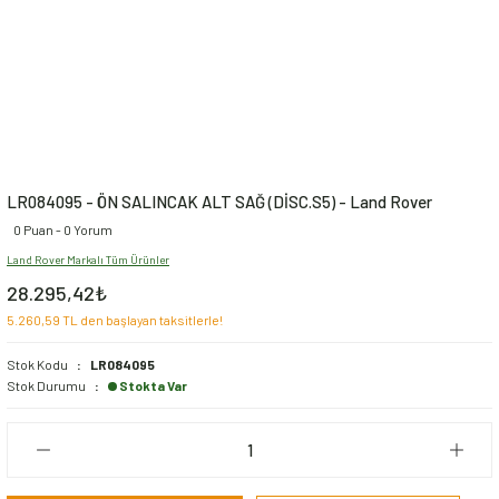
LR084095 - ÖN SALINCAK ALT SAĞ (DİSC.S5) - Land Rover
0 Puan - 0 Yorum
Land Rover Markalı Tüm Ürünler
28.295,42₺
5.260,59 TL den başlayan taksitlerle!
Stok Kodu
LR084095
Stok Durumu
Stokta Var