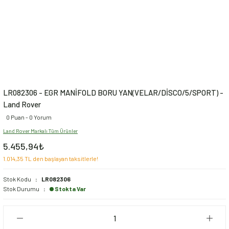
LR082306 - EGR MANİFOLD BORU YAN(VELAR/DİSCO/5/SPORT) -
Land Rover
0 Puan - 0 Yorum
Land Rover Markalı Tüm Ürünler
5.455,94₺
1.014,35 TL den başlayan taksitlerle!
Stok Kodu
LR082306
Stok Durumu
Stokta Var