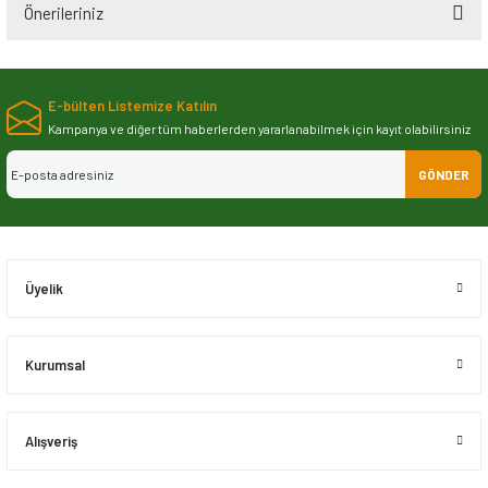
Önerileriniz
Bu ürünün fiyat bilgisi, resim, ürün açıklamalarında ve diğer konularda
yetersiz gördüğünüz noktaları öneri formunu kullanarak tarafımıza
E-bülten Listemize Katılın
iletebilirsiniz.
Görüş ve önerileriniz için teşekkür ederiz.
Kampanya ve diğer tüm haberlerden yararlanabilmek için kayıt olabilirsiniz
GÖNDER
Ürün resmi kalitesiz, bozuk veya görüntülenemiyor.
Ürün açıklamasında eksik bilgiler bulunuyor.
Ürün bilgilerinde hatalar bulunuyor.
Ürün fiyatı diğer sitelerden daha pahalı.
Üyelik
Bu ürüne benzer farklı alternatifler olmalı.
Kurumsal
Alışveriş
Gönder