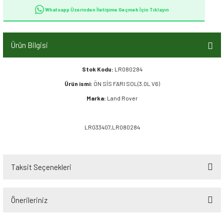
Whatsapp Üzerinden İletişime Geçmek İçin Tıklayın
Ürün Bilgisi
Stok Kodu:
LR080284
Ürün ismi:
ÖN SİS FARI SOL(3.0L V6)
Marka:
Land Rover
LR033407,LR080284
Taksit Seçenekleri
Önerileriniz