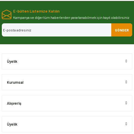
Bu ürünün fiyat bilgisi, resim, ürün açıklamalarında ve diğer konularda
yetersiz gördüğünüz noktaları öneri formunu kullanarak tarafımıza
E-bülten Listemize Katılın
iletebilirsiniz.
Görüş ve önerileriniz için teşekkür ederiz.
Kampanya ve diğer tüm haberlerden yararlanabilmek için kayıt olabilirsiniz
GÖNDER
Ürün resmi kalitesiz, bozuk veya görüntülenemiyor.
Ürün açıklamasında eksik bilgiler bulunuyor.
Ürün bilgilerinde hatalar bulunuyor.
Ürün fiyatı diğer sitelerden daha pahalı.
Üyelik
Bu ürüne benzer farklı alternatifler olmalı.
Kurumsal
Alışveriş
Gönder
Üyelik