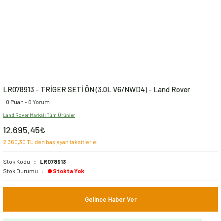
LR078913 - TRİGER SETİ ÖN (3.0L V6/NWD4) - Land Rover
0 Puan - 0 Yorum
Land Rover Markalı Tüm Ürünler
12.695,45₺
2.360,30 TL den başlayan taksitlerle!
Stok Kodu
LR078913
Stok Durumu
Stokta Yok
Gelince Haber Ver