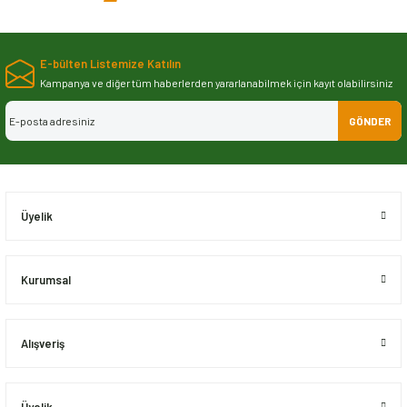
iletebilirsiniz.
Görüş ve önerileriniz için teşekkür ederiz.
E-bülten Listemize Katılın
Ürün resmi kalitesiz, bozuk veya görüntülenemiyor.
Kampanya ve diğer tüm haberlerden yararlanabilmek için kayıt olabilirsiniz
Ürün açıklamasında eksik bilgiler bulunuyor.
GÖNDER
Ürün bilgilerinde hatalar bulunuyor.
Ürün fiyatı diğer sitelerden daha pahalı.
Bu ürüne benzer farklı alternatifler olmalı.
Üyelik
Kurumsal
Gönder
LR078913G - TRİGER SETİ ÖN (3.0L V6/NWD4) - Dayco
Stok Kodu
LR078913G
Alışveriş