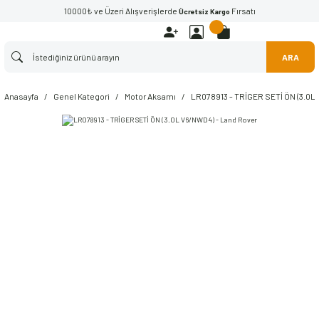
10000₺ ve Üzeri Alışverişlerde
Fırsatı
Ücretsiz Kargo
ARA
Anasayfa
Genel Kategori
Motor Aksamı
LR078913 - TRİGER SETİ ÖN (3.0L