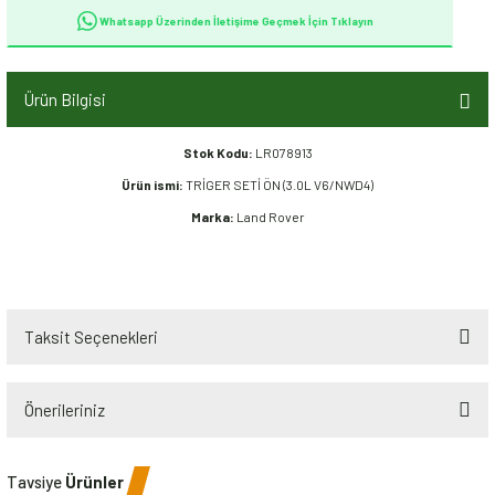
Whatsapp Üzerinden İletişime Geçmek İçin Tıklayın
Ürün Bilgisi
Stok Kodu:
LR078913
Ürün ismi:
TRİGER SETİ ÖN (3.0L V6/NWD4)
Marka:
Land Rover
Taksit Seçenekleri
Önerileriniz
Bu ürünün fiyat bilgisi, resim, ürün açıklamalarında ve diğer konularda
Tavsiye
Ürünler
yetersiz gördüğünüz noktaları öneri formunu kullanarak tarafımıza