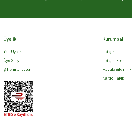
Ürün açıklamasında eksik bilgiler bulunuyor.
Ürün bilgilerinde hatalar bulunuyor.
Ürün fiyatı diğer sitelerden daha pahalı.
Bu ürüne benzer farklı alternatifler olmalı.
Üyelik
Kurumsal
Yeni Üyelik
İletişim
Üye Girişi
İletişim Formu
Şifremi Unuttum
Havale Bildirim 
Kargo Takibi