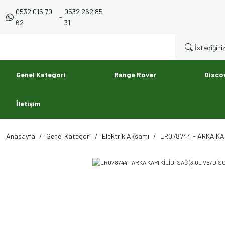
0532 015 70
0532 262 85
-
62
31
Genel Kategori
Range Rover
Disco
İletişim
Anasayfa
Genel Kategori
Elektrik Aksamı
LR078744 - ARKA KAP