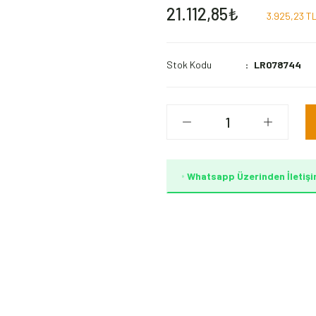
21.112,85₺
3.925,23 TL
Stok Kodu
LR078744
Whatsapp Üzerinden İletişi