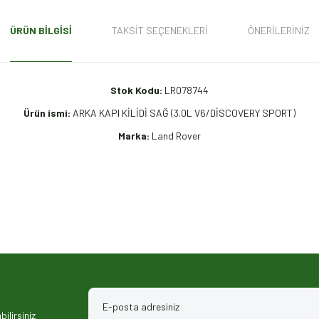
ÜRÜN BILGISI
TAKSIT SEÇENEKLERI
ÖNERILERINIZ
Stok Kodu:
LR078744
Ürün ismi:
ARKA KAPI KİLİDİ SAĞ (3.0L V6/DİSCOVERY SPORT)
Marka:
Land Rover
iz gördüğünüz noktaları öneri formunu kullanarak tarafımıza iletebilirsiniz.
ilirsiniz