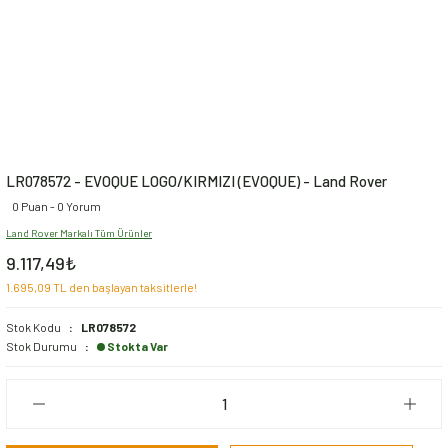
LR078572 - EVOQUE LOGO/KIRMIZI (EVOQUE) - Land Rover
0 Puan - 0 Yorum
Land Rover Markalı Tüm Ürünler
9.117,49₺
1.695,09 TL den başlayan taksitlerle!
Stok Kodu
LR078572
Stok Durumu
Stokta Var