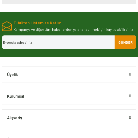
Bu ürünün fiyat bilgisi, resim, ürün açıklamalarında ve diğer konularda
yetersiz gördüğünüz noktaları öneri formunu kullanarak tarafımıza
E-bülten Listemize Katılın
iletebilirsiniz.
Görüş ve önerileriniz için teşekkür ederiz.
Kampanya ve diğer tüm haberlerden yararlanabilmek için kayıt olabilirsiniz
GÖNDER
Ürün resmi kalitesiz, bozuk veya görüntülenemiyor.
Ürün açıklamasında eksik bilgiler bulunuyor.
Ürün bilgilerinde hatalar bulunuyor.
Ürün fiyatı diğer sitelerden daha pahalı.
Üyelik
Bu ürüne benzer farklı alternatifler olmalı.
Kurumsal
Alışveriş
Gönder