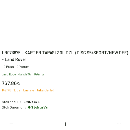
LR073675 - KARTER TAPASI 2.0L DZL. (DİSC.S5/SPORT/NEW.DEF)
- Land Rover
0 Puan - 0 Yorum
Land Rover Markalı Tüm Ürünler
767,86₺
142,76 TL den başlayan taksitlerle!
Stok Kodu
LR073675
Stok Durumu
Stokta Var