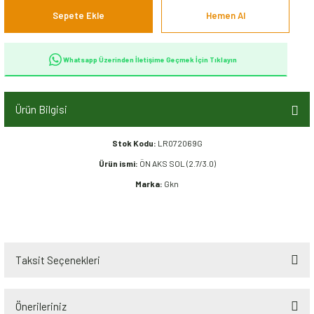
Sepete Ekle
Hemen Al
Whatsapp Üzerinden İletişime Geçmek İçin Tıklayın
Ürün Bilgisi
Stok Kodu:
LR072069G
Ürün ismi:
ÖN AKS SOL (2.7/3.0)
Marka:
Gkn
Taksit Seçenekleri
Önerileriniz