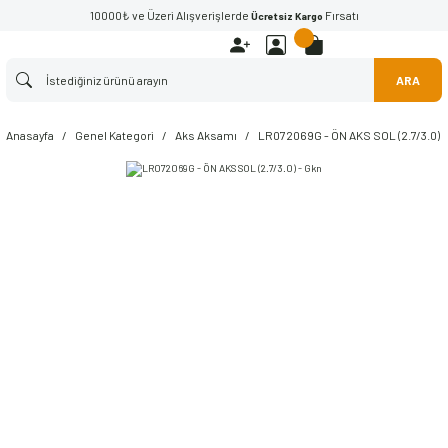
10000₺ ve Üzeri Alışverişlerde
Fırsatı
Ücretsiz Kargo
ARA
Anasayfa
Genel Kategori
Aks Aksamı
LR072069G - ÖN AKS SOL (2.7/3.0) -