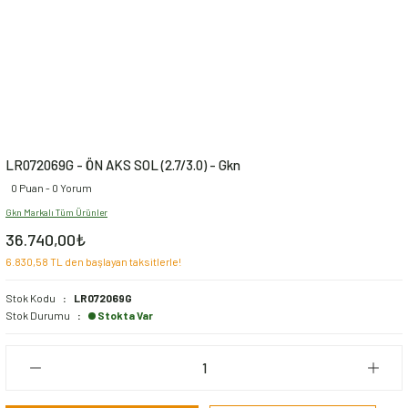
LR072069G - ÖN AKS SOL (2.7/3.0) - Gkn
0 Puan - 0 Yorum
Gkn Markalı Tüm Ürünler
36.740,00₺
6.830,58 TL den başlayan taksitlerle!
Stok Kodu
LR072069G
Stok Durumu
Stokta Var