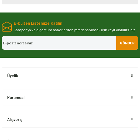
Bu ürünün fiyat bilgisi, resim, ürün açıklamalarında ve diğer konularda
yetersiz gördüğünüz noktaları öneri formunu kullanarak tarafımıza
E-bülten Listemize Katılın
iletebilirsiniz.
Görüş ve önerileriniz için teşekkür ederiz.
Kampanya ve diğer tüm haberlerden yararlanabilmek için kayıt olabilirsiniz
GÖNDER
Ürün resmi kalitesiz, bozuk veya görüntülenemiyor.
Ürün açıklamasında eksik bilgiler bulunuyor.
Ürün bilgilerinde hatalar bulunuyor.
Ürün fiyatı diğer sitelerden daha pahalı.
Üyelik
Bu ürüne benzer farklı alternatifler olmalı.
Kurumsal
Alışveriş
Gönder