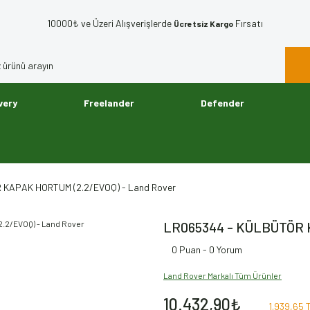
10000₺ ve Üzeri Alışverişlerde
Fırsatı
Ücretsiz Kargo
very
Freelander
Defender
 KAPAK HORTUM (2.2/EVOQ) - Land Rover
LR065344 - KÜLBÜTÖR 
0 Puan - 0 Yorum
Land Rover Markalı Tüm Ürünler
10.432,90₺
1.939,65 T