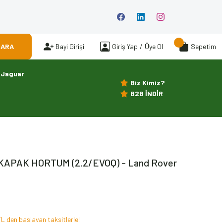
ARA
Bayi Girişi
Giriş Yap
/
Üye Ol
Sepetim
Jaguar
Biz Kimiz?
B2B İNDİR
KAPAK HORTUM (2.2/EVOQ) - Land Rover
L den başlayan taksitlerle!