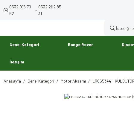
0532 015 70
0532 262 85
-
62
31
Genel Kategori
Range Rover
Disco
İletişim
Anasayfa
Genel Kategori
Motor Aksamı
LR065344 - KÜLBÜTÖR