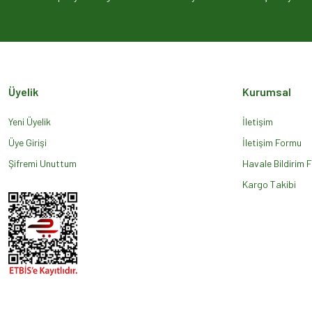
Ürün açıklamasında eksik bilgiler bulunuyor.
Ürün bilgilerinde hatalar bulunuyor.
Ürün fiyatı diğer sitelerden daha pahalı.
Bu ürüne benzer farklı alternatifler olmalı.
Üyelik
Kurumsal
Yeni Üyelik
İletişim
Üye Girişi
İletişim Formu
Şifremi Unuttum
Havale Bildirim 
Kargo Takibi