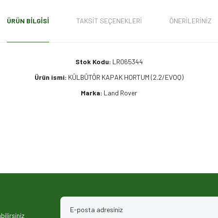
ÜRÜN BILGISI
TAKSIT SEÇENEKLERI
ÖNERILERINIZ
Stok Kodu:
LR065344
Ürün ismi:
KÜLBÜTÖR KAPAK HORTUM (2.2/EVOQ)
Marka:
Land Rover
iz gördüğünüz noktaları öneri formunu kullanarak tarafımıza iletebilirsiniz.
ilirsiniz