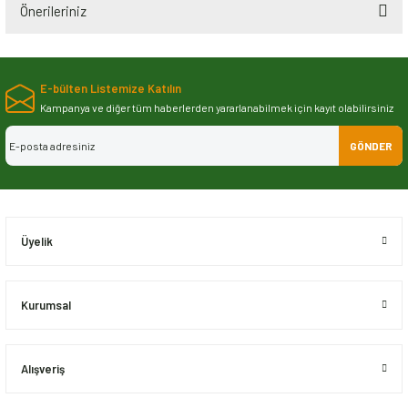
Önerileriniz
Bu ürünün fiyat bilgisi, resim, ürün açıklamalarında ve diğer konularda
yetersiz gördüğünüz noktaları öneri formunu kullanarak tarafımıza
E-bülten Listemize Katılın
iletebilirsiniz.
Görüş ve önerileriniz için teşekkür ederiz.
Kampanya ve diğer tüm haberlerden yararlanabilmek için kayıt olabilirsiniz
GÖNDER
Ürün resmi kalitesiz, bozuk veya görüntülenemiyor.
Ürün açıklamasında eksik bilgiler bulunuyor.
Ürün bilgilerinde hatalar bulunuyor.
Ürün fiyatı diğer sitelerden daha pahalı.
Üyelik
Bu ürüne benzer farklı alternatifler olmalı.
Kurumsal
Alışveriş
Gönder