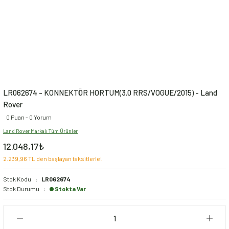
LR062674 - KONNEKTÖR HORTUM(3.0 RRS/VOGUE/2015) - Land
Rover
0 Puan - 0 Yorum
Land Rover Markalı Tüm Ürünler
12.048,17₺
2.239,96 TL den başlayan taksitlerle!
Stok Kodu
LR062674
Stok Durumu
Stokta Var