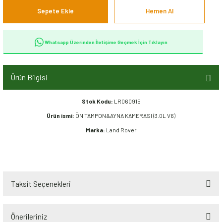
Sepete Ekle
Hemen Al
Whatsapp Üzerinden İletişime Geçmek İçin Tıklayın
Ürün Bilgisi
Stok Kodu:
LR060915
Ürün ismi:
ÖN TAMPON&AYNA KAMERASI (3.0L V6)
Marka:
Land Rover
Taksit Seçenekleri
Önerileriniz