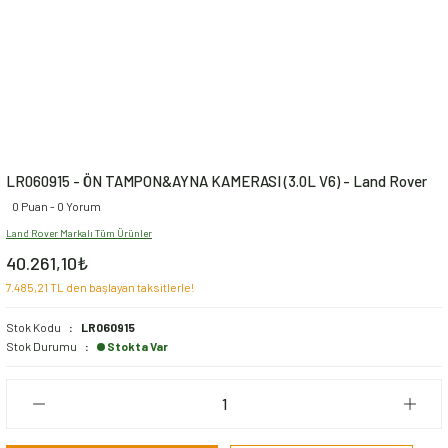
LR060915 - ÖN TAMPON&AYNA KAMERASI (3.0L V6) - Land Rover
0 Puan - 0 Yorum
Land Rover Markalı Tüm Ürünler
40.261,10₺
7.485,21 TL den başlayan taksitlerle!
Stok Kodu
LR060915
Stok Durumu
Stokta Var