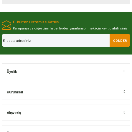
Bu ürünün fiyat bilgisi, resim, ürün açıklamalarında ve diğer konularda
yetersiz gördüğünüz noktaları öneri formunu kullanarak tarafımıza
E-bülten Listemize Katılın
iletebilirsiniz.
Görüş ve önerileriniz için teşekkür ederiz.
Kampanya ve diğer tüm haberlerden yararlanabilmek için kayıt olabilirsiniz
GÖNDER
Ürün resmi kalitesiz, bozuk veya görüntülenemiyor.
Ürün açıklamasında eksik bilgiler bulunuyor.
Ürün bilgilerinde hatalar bulunuyor.
Ürün fiyatı diğer sitelerden daha pahalı.
Üyelik
Bu ürüne benzer farklı alternatifler olmalı.
Kurumsal
Alışveriş
Gönder