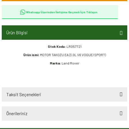
Whatsapp Üzerinden İletişime Geçmek İçin Tıklayın
Ürün Bilgisi
Stok Kodu:
LR057721
Ürün ismi:
MOTOR TAKOZU EA (3.0L V6 VOGUE/SPORT)
Marka:
Land Rover
Taksit Seçenekleri
Önerileriniz
Bu ürünün fiyat bilgisi, resim, ürün açıklamalarında ve diğer konularda