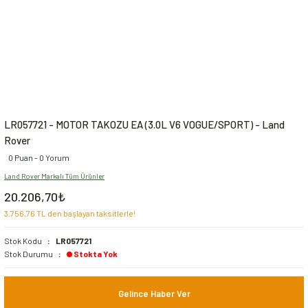
LR057721 - MOTOR TAKOZU EA (3.0L V6 VOGUE/SPORT) - Land
Rover
0 Puan - 0 Yorum
Land Rover Markalı Tüm Ürünler
20.206,70₺
3.756,76 TL den başlayan taksitlerle!
Stok Kodu
LR057721
Stok Durumu
Stokta Yok
Gelince Haber Ver