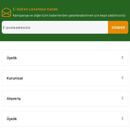
yetersiz gördüğünüz noktaları öneri formunu kullanarak tarafımıza
E-bülten Listemize Katılın
iletebilirsiniz.
Görüş ve önerileriniz için teşekkür ederiz.
Kampanya ve diğer tüm haberlerden yararlanabilmek için kayıt olabilirsiniz
GÖNDER
Ürün resmi kalitesiz, bozuk veya görüntülenemiyor.
Ürün açıklamasında eksik bilgiler bulunuyor.
Ürün bilgilerinde hatalar bulunuyor.
Ürün fiyatı diğer sitelerden daha pahalı.
Üyelik
Bu ürüne benzer farklı alternatifler olmalı.
Kurumsal
Alışveriş
Gönder
Üyelik