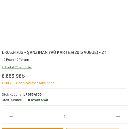
LR053470G - ŞANZIMAN YAĞ KARTER(2013 VOGUE) - Zf
0 Puan - 0 Yorum
Zf Markalı Tüm Ürünler
8.663,98₺
1.610,78 TL den başlayan taksitlerle!
Stok Kodu
LR053470G
Stok Durumu
Stokta Var