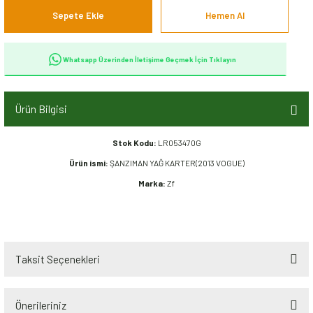
Sepete Ekle
Hemen Al
Whatsapp Üzerinden İletişime Geçmek İçin Tıklayın
Ürün Bilgisi
Stok Kodu:
LR053470G
Ürün ismi:
ŞANZIMAN YAĞ KARTER(2013 VOGUE)
Marka:
Zf
Taksit Seçenekleri
Önerileriniz