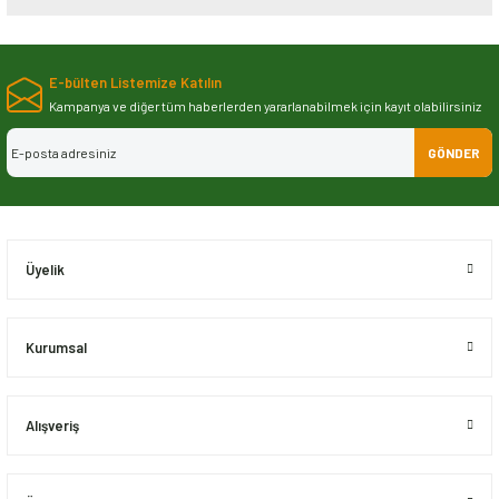
Bu ürünün fiyat bilgisi, resim, ürün açıklamalarında ve diğer konularda
yetersiz gördüğünüz noktaları öneri formunu kullanarak tarafımıza
E-bülten Listemize Katılın
iletebilirsiniz.
Görüş ve önerileriniz için teşekkür ederiz.
Kampanya ve diğer tüm haberlerden yararlanabilmek için kayıt olabilirsiniz
GÖNDER
Ürün resmi kalitesiz, bozuk veya görüntülenemiyor.
Ürün açıklamasında eksik bilgiler bulunuyor.
Ürün bilgilerinde hatalar bulunuyor.
Ürün fiyatı diğer sitelerden daha pahalı.
Üyelik
Bu ürüne benzer farklı alternatifler olmalı.
Kurumsal
Alışveriş
Gönder