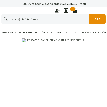
10000₺ ve Üzeri Alışverişlerde
Fırsatı
Ücretsiz Kargo
ARA
Anasayfa
Genel Kategori
Şanzıman Aksamı
LR053470G - ŞANZIMAN YAĞ K