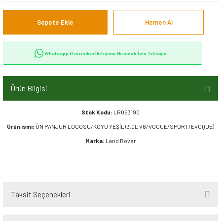
Sepete Ekle
Hemen Al
Whatsapp Üzerinden İletişime Geçmek İçin Tıklayın
Ürün Bilgisi
Stok Kodu:
LR053190
Ürün ismi:
ÖN PANJUR LOGOSU/KOYU YEŞİL (3.0L V6/VOGUE/SPORT/EVOQUE)
Marka:
Land Rover
Taksit Seçenekleri