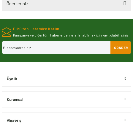
Önerileriniz
Bu ürünün fiyat bilgisi, resim, ürün açıklamalarında ve diğer konularda
yetersiz gördüğünüz noktaları öneri formunu kullanarak tarafımıza
E-bülten Listemize Katılın
iletebilirsiniz.
Görüş ve önerileriniz için teşekkür ederiz.
Kampanya ve diğer tüm haberlerden yararlanabilmek için kayıt olabilirsiniz
GÖNDER
Ürün resmi kalitesiz, bozuk veya görüntülenemiyor.
Ürün açıklamasında eksik bilgiler bulunuyor.
Ürün bilgilerinde hatalar bulunuyor.
Ürün fiyatı diğer sitelerden daha pahalı.
Üyelik
Bu ürüne benzer farklı alternatifler olmalı.
Kurumsal
Alışveriş
Gönder