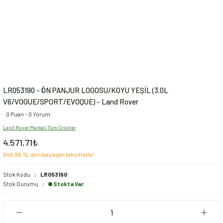
LR053190 - ÖN PANJUR LOGOSU/KOYU YEŞİL (3.0L
V6/VOGUE/SPORT/EVOQUE) - Land Rover
0 Puan - 0 Yorum
Land Rover Markalı Tüm Ürünler
4.571,71₺
849,96 TL den başlayan taksitlerle!
Stok Kodu
LR053190
Stok Durumu
Stokta Var