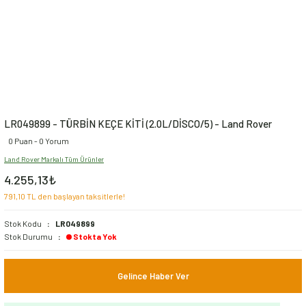
LR049899 - TÜRBİN KEÇE KİTİ (2.0L/DİSCO/5) - Land Rover
0 Puan - 0 Yorum
Land Rover Markalı Tüm Ürünler
4.255,13₺
791,10 TL den başlayan taksitlerle!
Stok Kodu
LR049899
Stok Durumu
Stokta Yok
Gelince Haber Ver