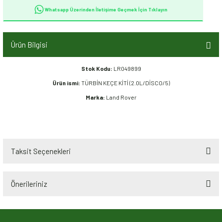
Whatsapp Üzerinden İletişime Geçmek İçin Tıklayın
Ürün Bilgisi
Stok Kodu:
LR049899
Ürün ismi:
TÜRBİN KEÇE KİTİ (2.0L/DİSCO/5)
Marka:
Land Rover
Taksit Seçenekleri
Önerileriniz
Bu ürünün fiyat bilgisi, resim, ürün açıklamalarında ve diğer konularda
yetersiz gördüğünüz noktaları öneri formunu kullanarak tarafımıza