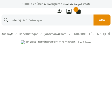
10000₺ ve Üzeri Alışverişlerde
Fırsatı
Ücretsiz Kargo
ARA
Anasayfa
Genel Kategori
Şanzıman Aksamı
LR049899 - TÜRBİN KEÇE KİTİ