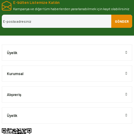
E-bülten Listemize Katılın
iletebilirsiniz.
Görüş ve önerileriniz için teşekkür ederiz.
Kampanya ve diğer tüm haberlerden yararlanabilmek için kayıt olabilirsiniz
GÖNDER
Ürün resmi kalitesiz, bozuk veya görüntülenemiyor.
Ürün açıklamasında eksik bilgiler bulunuyor.
Ürün bilgilerinde hatalar bulunuyor.
Ürün fiyatı diğer sitelerden daha pahalı.
Üyelik
Bu ürüne benzer farklı alternatifler olmalı.
Kurumsal
Alışveriş
Gönder
Üyelik