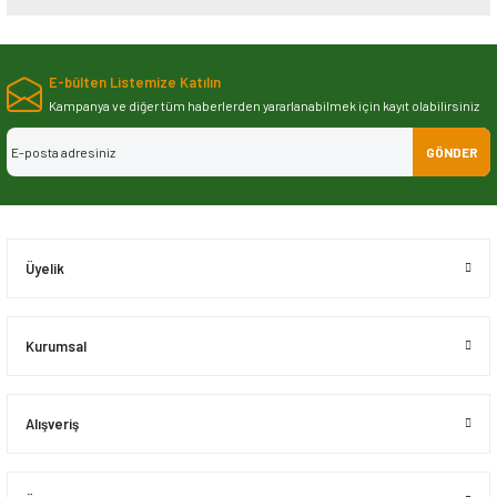
Bu ürünün fiyat bilgisi, resim, ürün açıklamalarında ve diğer konularda
yetersiz gördüğünüz noktaları öneri formunu kullanarak tarafımıza
E-bülten Listemize Katılın
iletebilirsiniz.
Görüş ve önerileriniz için teşekkür ederiz.
Kampanya ve diğer tüm haberlerden yararlanabilmek için kayıt olabilirsiniz
GÖNDER
Ürün resmi kalitesiz, bozuk veya görüntülenemiyor.
Ürün açıklamasında eksik bilgiler bulunuyor.
Ürün bilgilerinde hatalar bulunuyor.
Ürün fiyatı diğer sitelerden daha pahalı.
Üyelik
Bu ürüne benzer farklı alternatifler olmalı.
Kurumsal
Alışveriş
Gönder