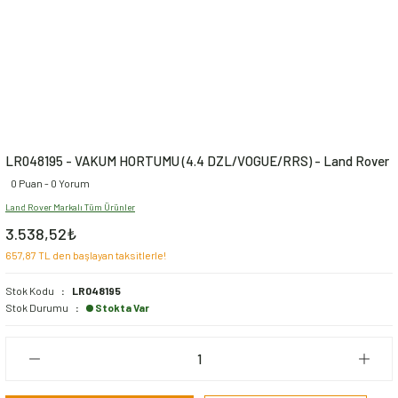
LR048195 - VAKUM HORTUMU (4.4 DZL/VOGUE/RRS) - Land Rover
0 Puan - 0 Yorum
Land Rover Markalı Tüm Ürünler
3.538,52₺
657,87 TL den başlayan taksitlerle!
Stok Kodu
LR048195
Stok Durumu
Stokta Var