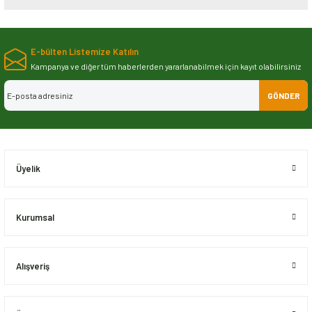
Bu ürünün fiyat bilgisi, resim, ürün açıklamalarında ve diğer konularda
yetersiz gördüğünüz noktaları öneri formunu kullanarak tarafımıza
E-bülten Listemize Katılın
iletebilirsiniz.
Görüş ve önerileriniz için teşekkür ederiz.
Kampanya ve diğer tüm haberlerden yararlanabilmek için kayıt olabilirsiniz
GÖNDER
Ürün resmi kalitesiz, bozuk veya görüntülenemiyor.
Ürün açıklamasında eksik bilgiler bulunuyor.
Ürün bilgilerinde hatalar bulunuyor.
Ürün fiyatı diğer sitelerden daha pahalı.
Üyelik
Bu ürüne benzer farklı alternatifler olmalı.
Kurumsal
Alışveriş
Gönder