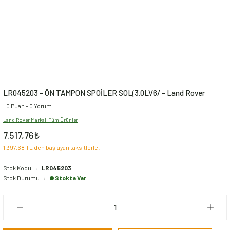
LR045203 - ÖN TAMPON SPOİLER SOL(3.0LV6/ - Land Rover
0 Puan - 0 Yorum
Land Rover Markalı Tüm Ürünler
7.517,76₺
1.397,68 TL den başlayan taksitlerle!
Stok Kodu
LR045203
Stok Durumu
Stokta Var