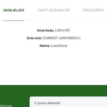
ÜRÜN BILGISI
TAKSIT SEÇENEKLERI
ÖNERILERINIZ
Stok Kodu:
LR044767
Ürün ismi:
SUNROOF CAMI (NWD3/4)
Marka:
Land Rover
iz gördüğünüz noktaları öneri formunu kullanarak tarafımıza iletebilirsiniz.
ilirsiniz