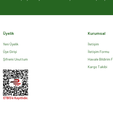
Ürün açıklamasında eksik bilgiler bulunuyor.
Ürün bilgilerinde hatalar bulunuyor.
Ürün fiyatı diğer sitelerden daha pahalı.
Bu ürüne benzer farklı alternatifler olmalı.
Üyelik
Kurumsal
Yeni Üyelik
İletişim
Üye Girişi
İletişim Formu
Şifremi Unuttum
Havale Bildirim 
Kargo Takibi