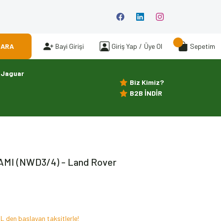
ARA
Bayi Girişi
Giriş Yap
/
Üye Ol
Sepetim
Jaguar
Biz Kimiz?
B2B İNDİR
MI (NWD3/4) - Land Rover
TL den başlayan taksitlerle!