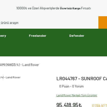
10000₺ ve Üzeri Alışverişlerde
Fırsatı
Ücretsiz Kargo
very
Freelander
Defender
MI (NWD3/4) - Land Rover
LR044767 - SUNROOF CA
0 Puan - 0 Yorum
Land Rover Markalı Tüm Ürünler
95.418,95₺
17.739,97 