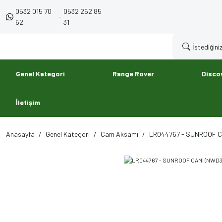
0532 015 70
0532 262 85
-
62
31
Genel Kategori
Range Rover
Disco
İletişim
Anasayfa
Genel Kategori
Cam Aksamı
LR044767 - SUNROOF CA