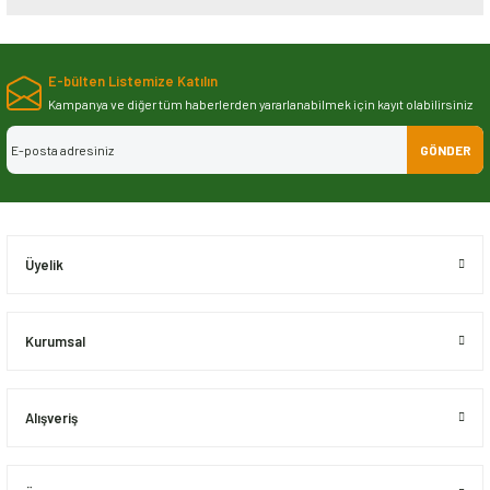
Bu ürünün fiyat bilgisi, resim, ürün açıklamalarında ve diğer konularda
yetersiz gördüğünüz noktaları öneri formunu kullanarak tarafımıza
E-bülten Listemize Katılın
iletebilirsiniz.
Görüş ve önerileriniz için teşekkür ederiz.
Kampanya ve diğer tüm haberlerden yararlanabilmek için kayıt olabilirsiniz
GÖNDER
Ürün resmi kalitesiz, bozuk veya görüntülenemiyor.
Ürün açıklamasında eksik bilgiler bulunuyor.
Ürün bilgilerinde hatalar bulunuyor.
Ürün fiyatı diğer sitelerden daha pahalı.
Üyelik
Bu ürüne benzer farklı alternatifler olmalı.
Kurumsal
Alışveriş
Gönder