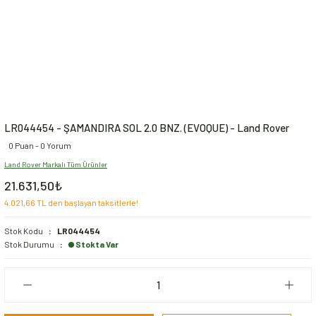
LR044454 - ŞAMANDIRA SOL 2.0 BNZ. (EVOQUE) - Land Rover
0 Puan - 0 Yorum
Land Rover Markalı Tüm Ürünler
21.631,50₺
4.021,66 TL den başlayan taksitlerle!
Stok Kodu
LR044454
Stok Durumu
Stokta Var