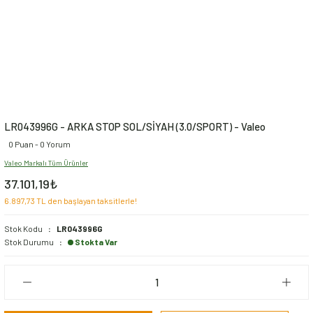
LR043996G - ARKA STOP SOL/SİYAH (3.0/SPORT) - Valeo
0 Puan - 0 Yorum
Valeo Markalı Tüm Ürünler
37.101,19₺
6.897,73 TL den başlayan taksitlerle!
Stok Kodu
LR043996G
Stok Durumu
Stokta Var