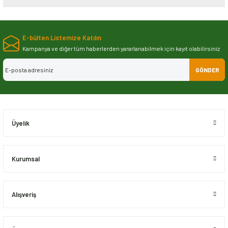
Bu ürünün fiyat bilgisi, resim, ürün açıklamalarında ve diğer konularda
yetersiz gördüğünüz noktaları öneri formunu kullanarak tarafımıza
E-bülten Listemize Katılın
iletebilirsiniz.
Görüş ve önerileriniz için teşekkür ederiz.
Kampanya ve diğer tüm haberlerden yararlanabilmek için kayıt olabilirsiniz
GÖNDER
Ürün resmi kalitesiz, bozuk veya görüntülenemiyor.
Ürün açıklamasında eksik bilgiler bulunuyor.
Ürün bilgilerinde hatalar bulunuyor.
Ürün fiyatı diğer sitelerden daha pahalı.
Üyelik
Bu ürüne benzer farklı alternatifler olmalı.
Kurumsal
Alışveriş
Gönder