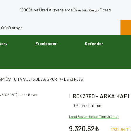
10000₺ ve Üzeri Alışverişlerde
Fırsatı
Ücretsiz Kargo
very
Freelander
Defender
PI ÜST ÇITA SOL (3.0LV6/SPORT) - Land Rover
LR043790 - ARKA KAPI 
0 Puan - 0 Yorum
Land Rover Markalı Tüm Ürünler
9.320,52₺
1.732,84 TL