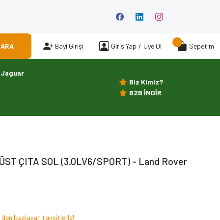
ARA
Bayi Girişi
Giriş Yap
/
Üye Ol
Sepetim
Jaguar
Biz Kimiz?
B2B İNDİR
ÜST ÇITA SOL (3.0LV6/SPORT) - Land Rover
 den başlayan taksitlerle!