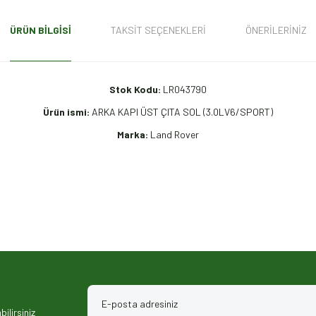
ÜRÜN BILGISI
TAKSIT SEÇENEKLERI
ÖNERILERINIZ
Stok Kodu:
LR043790
Ürün ismi:
ARKA KAPI ÜST ÇITA SOL (3.0LV6/SPORT)
Marka:
Land Rover
iz gördüğünüz noktaları öneri formunu kullanarak tarafımıza iletebilirsiniz.
ilirsiniz