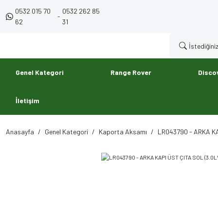
0532 015 70
0532 262 85
-
62
31
Genel Kategori
Range Rover
Disco
İletişim
Anasayfa
Genel Kategori
Kaporta Aksamı
LR043790 - ARKA KA