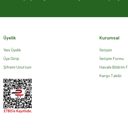
Ürün açıklamasında eksik bilgiler bulunuyor.
Ürün bilgilerinde hatalar bulunuyor.
Ürün fiyatı diğer sitelerden daha pahalı.
Bu ürüne benzer farklı alternatifler olmalı.
Üyelik
Kurumsal
Yeni Üyelik
İletişim
Üye Girişi
İletişim Formu
Şifremi Unuttum
Havale Bildirim 
Kargo Takibi