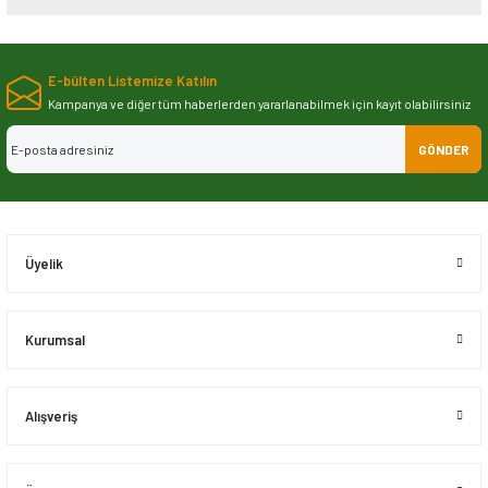
Bu ürünün fiyat bilgisi, resim, ürün açıklamalarında ve diğer konularda
yetersiz gördüğünüz noktaları öneri formunu kullanarak tarafımıza
E-bülten Listemize Katılın
iletebilirsiniz.
Görüş ve önerileriniz için teşekkür ederiz.
Kampanya ve diğer tüm haberlerden yararlanabilmek için kayıt olabilirsiniz
GÖNDER
Ürün resmi kalitesiz, bozuk veya görüntülenemiyor.
Ürün açıklamasında eksik bilgiler bulunuyor.
Ürün bilgilerinde hatalar bulunuyor.
Ürün fiyatı diğer sitelerden daha pahalı.
Üyelik
Bu ürüne benzer farklı alternatifler olmalı.
Kurumsal
Alışveriş
Gönder