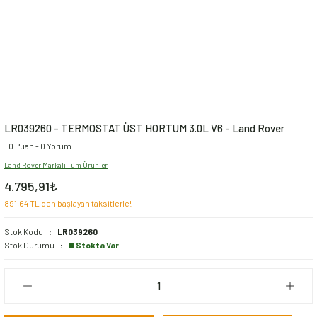
LR039260 - TERMOSTAT ÜST HORTUM 3.0L V6 - Land Rover
0 Puan - 0 Yorum
Land Rover Markalı Tüm Ürünler
4.795,91₺
891,64 TL den başlayan taksitlerle!
Stok Kodu
LR039260
Stok Durumu
Stokta Var