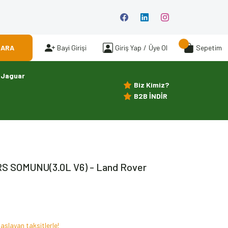
ARA
Bayi Girişi
Giriş Yap
/
Üye Ol
Sepetim
Jaguar
Biz Kimiz?
B2B İNDİR
S SOMUNU(3.0L V6) - Land Rover
aşlayan taksitlerle!