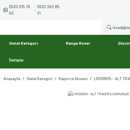
0532 015 70
0532 262 85
-
62
31
Genel Kategori
Range Rover
Disco
İletişim
Anasayfa
Genel Kategori
Kaporta Aksamı
LR038815 - ALT TRA