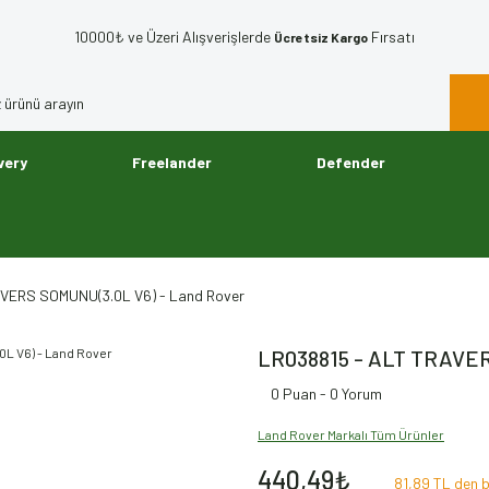
10000₺ ve Üzeri Alışverişlerde
Fırsatı
Ücretsiz Kargo
very
Freelander
Defender
VERS SOMUNU(3.0L V6) - Land Rover
LR038815 - ALT TRAVER
0 Puan - 0 Yorum
Land Rover Markalı Tüm Ürünler
440,49₺
81,89 TL den b