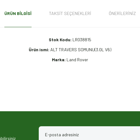
ÜRÜN BILGISI
TAKSIT SEÇENEKLERI
ÖNERILERINIZ
Stok Kodu:
LR038815
Ürün ismi:
ALT TRAVERS SOMUNU(3.0L V6)
Marka:
Land Rover
iz gördüğünüz noktaları öneri formunu kullanarak tarafımıza iletebilirsiniz.
ilirsiniz