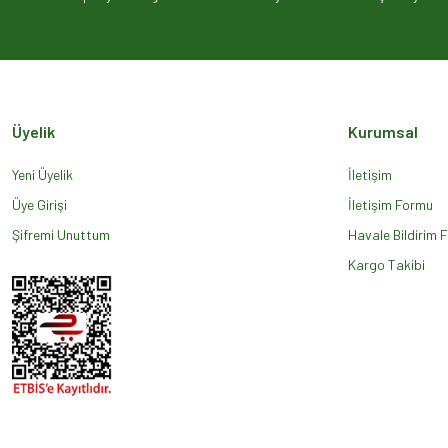
Ürün açıklamasında eksik bilgiler bulunuyor.
Ürün bilgilerinde hatalar bulunuyor.
Ürün fiyatı diğer sitelerden daha pahalı.
Bu ürüne benzer farklı alternatifler olmalı.
Üyelik
Kurumsal
Yeni Üyelik
İletişim
Üye Girişi
İletişim Formu
Şifremi Unuttum
Havale Bildirim 
Kargo Takibi