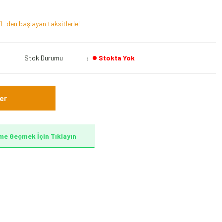
L den başlayan taksitlerle!
Stok Durumu
Stokta Yok
er
me Geçmek İçin Tıklayın