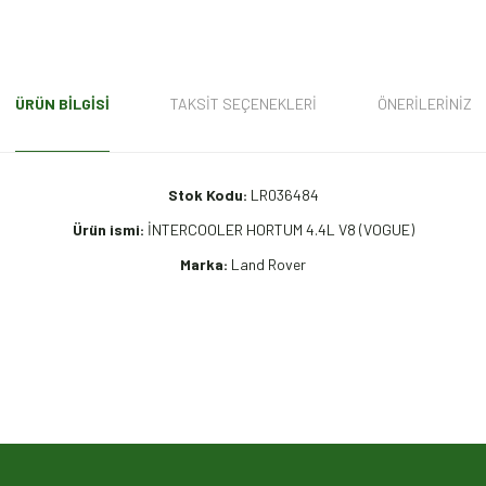
ÜRÜN BILGISI
TAKSIT SEÇENEKLERI
ÖNERILERINIZ
Stok Kodu:
LR036484
Ürün ismi:
İNTERCOOLER HORTUM 4.4L V8 (VOGUE)
Marka:
Land Rover
iz gördüğünüz noktaları öneri formunu kullanarak tarafımıza iletebilirsiniz.