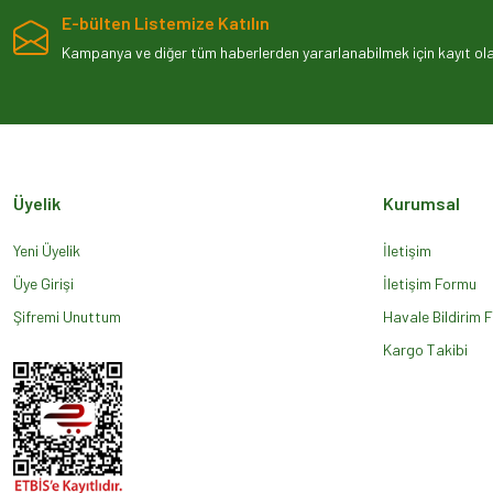
E-bülten Listemize Katılın
Ürün resmi kalitesiz, bozuk veya görüntülenemiyor.
Kampanya ve diğer tüm haberlerden yararlanabilmek için kayıt olab
Ürün açıklamasında eksik bilgiler bulunuyor.
Ürün bilgilerinde hatalar bulunuyor.
Ürün fiyatı diğer sitelerden daha pahalı.
Bu ürüne benzer farklı alternatifler olmalı.
Üyelik
Kurumsal
Yeni Üyelik
İletişim
Üye Girişi
İletişim Formu
Şifremi Unuttum
Havale Bildirim 
Kargo Takibi