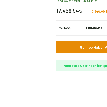
Land Rover Markalı Tüm Ürünler
17.459,94₺
3.246,09 T
Stok Kodu
LR036484
Gelince Haber V
Whatsapp Üzerinden İletişi