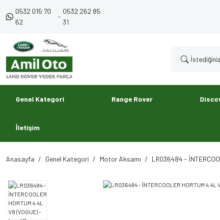
0532 015 70
0532 262 85
-
62
31
Genel Kategori
Range Rover
Disco
İletişim
Anasayfa
Genel Kategori
Motor Aksamı
LR036484 - İNTERCOOL