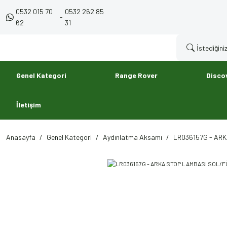
0532 015 70
0532 262 85
-
62
31
Genel Kategori
Range Rover
Disco
İletişim
Anasayfa
Genel Kategori
Aydınlatma Aksamı
LR036157G - ARK