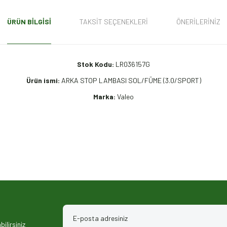
ÜRÜN BILGISI
TAKSIT SEÇENEKLERI
ÖNERILERINIZ
Stok Kodu:
LR036157G
Ürün ismi:
ARKA STOP LAMBASI SOL/FÜME (3.0/SPORT)
Marka:
Valeo
iz gördüğünüz noktaları öneri formunu kullanarak tarafımıza iletebilirsiniz.
ilirsiniz