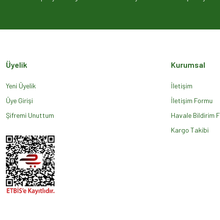
Ürün açıklamasında eksik bilgiler bulunuyor.
Ürün bilgilerinde hatalar bulunuyor.
Ürün fiyatı diğer sitelerden daha pahalı.
Bu ürüne benzer farklı alternatifler olmalı.
Üyelik
Kurumsal
Yeni Üyelik
İletişim
Üye Girişi
İletişim Formu
Şifremi Unuttum
Havale Bildirim 
Kargo Takibi