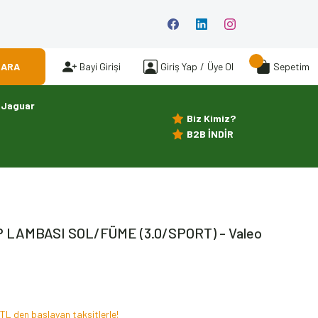
ARA
Bayi Girişi
Giriş Yap
/
Üye Ol
Sepetim
Jaguar
Biz Kimiz?
B2B İNDİR
 LAMBASI SOL/FÜME (3.0/SPORT) - Valeo
TL den başlayan taksitlerle!