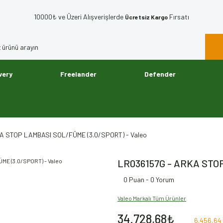
10000₺ ve Üzeri Alışverişlerde
Fırsatı
Ücretsiz Kargo
very
Freelander
Defender
A STOP LAMBASI SOL/FÜME (3.0/SPORT) - Valeo
LR036157G - ARKA STOP
0 Puan - 0 Yorum
Valeo Markalı Tüm Ürünler
34.728,68₺
6.456,64 