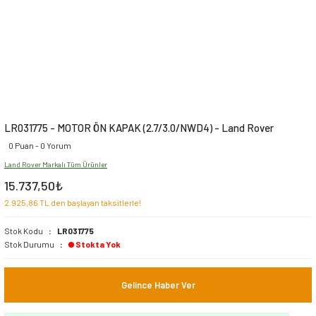
LR031775 - MOTOR ÖN KAPAK (2.7/3.0/NWD4) - Land Rover
0 Puan - 0 Yorum
Land Rover Markalı Tüm Ürünler
15.737,50₺
2.925,86 TL den başlayan taksitlerle!
Stok Kodu
LR031775
Stok Durumu
Stokta Yok
Gelince Haber Ver