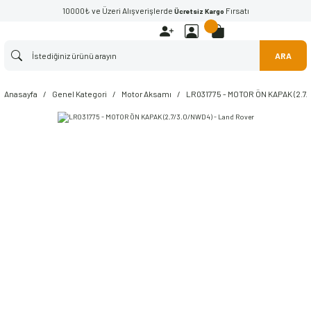
10000₺ ve Üzeri Alışverişlerde
Fırsatı
Ücretsiz Kargo
ARA
Anasayfa
Genel Kategori
Motor Aksamı
LR031775 - MOTOR ÖN KAPAK (2.7/