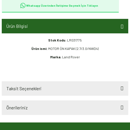
Whatsapp Üzerinden İletişime Geçmek İçin Tıklayın
Ürün Bilgisi
Stok Kodu:
LR031775
Ürün ismi:
MOTOR ÖN KAPAK (2.7/3.0/NWD4)
Marka:
Land Rover
Taksit Seçenekleri
Önerileriniz
Bu ürünün fiyat bilgisi, resim, ürün açıklamalarında ve diğer konularda
yetersiz gördüğünüz noktaları öneri formunu kullanarak tarafımıza