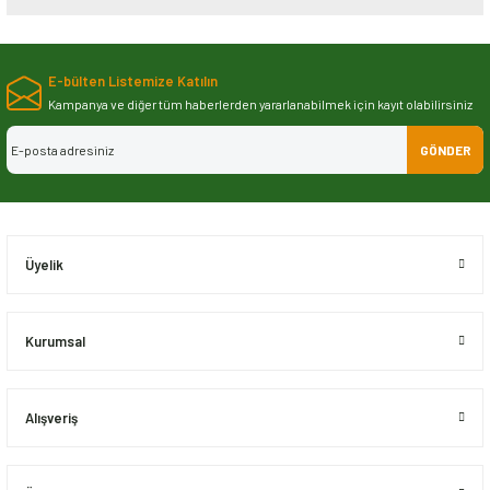
Bu ürünün fiyat bilgisi, resim, ürün açıklamalarında ve diğer konularda
yetersiz gördüğünüz noktaları öneri formunu kullanarak tarafımıza
E-bülten Listemize Katılın
iletebilirsiniz.
Görüş ve önerileriniz için teşekkür ederiz.
Kampanya ve diğer tüm haberlerden yararlanabilmek için kayıt olabilirsiniz
GÖNDER
Ürün resmi kalitesiz, bozuk veya görüntülenemiyor.
Ürün açıklamasında eksik bilgiler bulunuyor.
Ürün bilgilerinde hatalar bulunuyor.
Ürün fiyatı diğer sitelerden daha pahalı.
Üyelik
Bu ürüne benzer farklı alternatifler olmalı.
Kurumsal
Alışveriş
Gönder