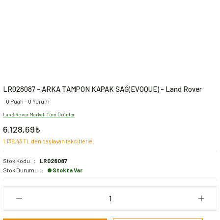
LR028087 - ARKA TAMPON KAPAK SAĞ(EVOQUE) - Land Rover
0 Puan - 0 Yorum
Land Rover Markalı Tüm Ürünler
6.128,69₺
1.139,43 TL den başlayan taksitlerle!
Stok Kodu
LR028087
Stok Durumu
Stokta Var