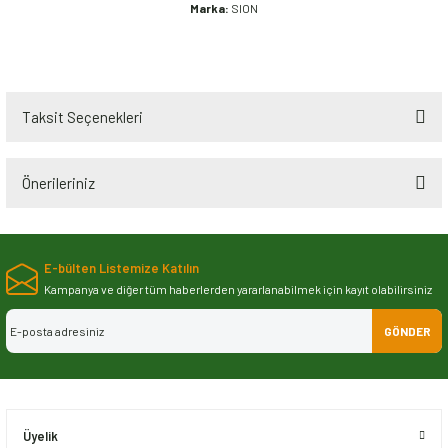
Marka:
SION
Taksit Seçenekleri
Önerileriniz
Bu ürünün fiyat bilgisi, resim, ürün açıklamalarında ve diğer konularda
yetersiz gördüğünüz noktaları öneri formunu kullanarak tarafımıza
E-bülten Listemize Katılın
iletebilirsiniz.
Görüş ve önerileriniz için teşekkür ederiz.
Kampanya ve diğer tüm haberlerden yararlanabilmek için kayıt olabilirsiniz
GÖNDER
Ürün resmi kalitesiz, bozuk veya görüntülenemiyor.
Ürün açıklamasında eksik bilgiler bulunuyor.
Ürün bilgilerinde hatalar bulunuyor.
Ürün fiyatı diğer sitelerden daha pahalı.
Üyelik