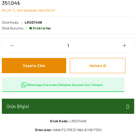
351,04₺
65,26 TL den başlayan taksitlerle!
Ön Takım Aksamı
Stok Kodu
LR027408
Şaft Aksamı
Stok Durumu
Stokta Var
Şanzıman Aksamı
Şase Aksamı
Sepete Ekle
Hemen Al
Whatsapp Üzerinden İletişime Geçmek İçin Tıklayın
Ürün Bilgisi
Stok Kodu:
LR027408
Ürün ismi:
HAVA FİLTRESİ VA(4.6/V8/TD5)