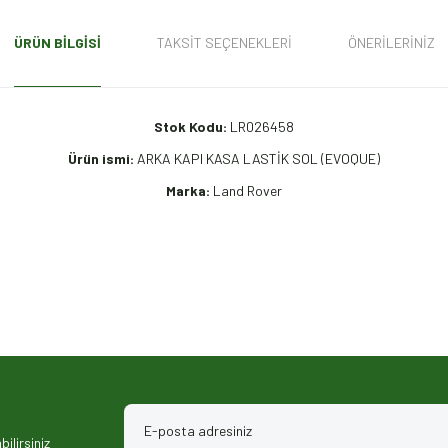
ÜRÜN BILGISI
TAKSIT SEÇENEKLERI
ÖNERILERINIZ
Stok Kodu:
LR026458
Ürün ismi:
ARKA KAPI KASA LASTİK SOL (EVOQUE)
Marka:
Land Rover
iz gördüğünüz noktaları öneri formunu kullanarak tarafımıza iletebilirsiniz.
ilirsiniz