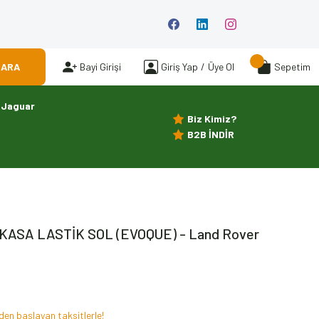
ARA
Bayi Girişi
Giriş Yap
/
Üye Ol
Sepetim
Jaguar
Biz Kimiz?
B2B İNDİR
KASA LASTİK SOL (EVOQUE) - Land Rover
den başlayan taksitlerle!