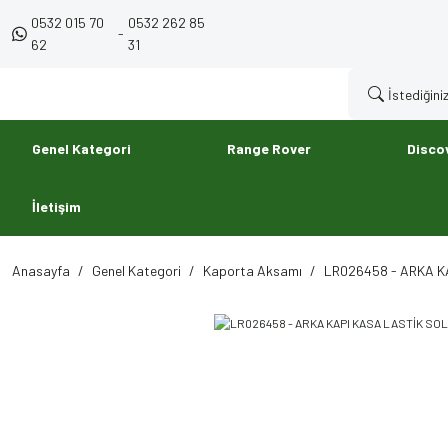
0532 015 70
0532 262 85
-
62
31
Genel Kategori
Range Rover
Disco
İletişim
Anasayfa
Genel Kategori
Kaporta Aksamı
LR026458 - ARKA K