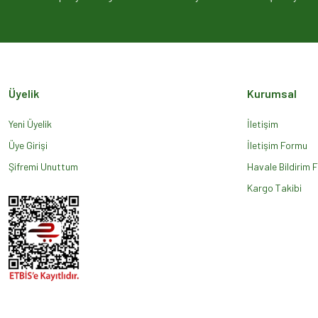
Ürün açıklamasında eksik bilgiler bulunuyor.
Ürün bilgilerinde hatalar bulunuyor.
Ürün fiyatı diğer sitelerden daha pahalı.
Bu ürüne benzer farklı alternatifler olmalı.
Üyelik
Kurumsal
Yeni Üyelik
İletişim
Üye Girişi
İletişim Formu
Şifremi Unuttum
Havale Bildirim 
Kargo Takibi