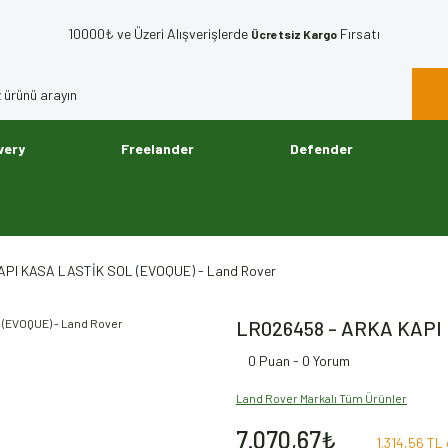
10000₺ ve Üzeri Alışverişlerde
Fırsatı
Ücretsiz Kargo
very
Freelander
Defender
API KASA LASTİK SOL (EVOQUE) - Land Rover
LR026458 - ARKA KAPI 
0 Puan - 0 Yorum
Land Rover Markalı Tüm Ürünler
7.070,67₺
1.314,56 TL 