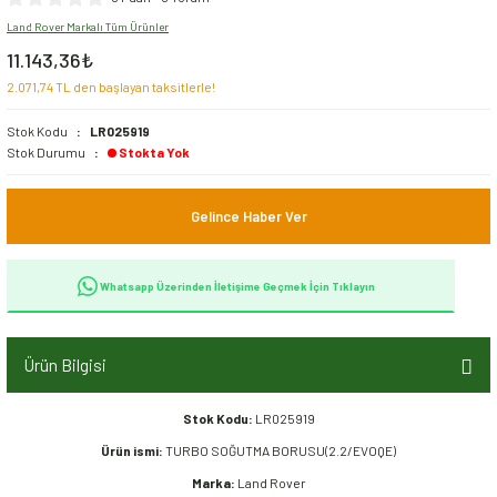
Land Rover Markalı Tüm Ürünler
Ön Takım Aksamı
11.143,36₺
2.071,74 TL den başlayan taksitlerle!
Şaft Aksamı
Stok Kodu
LR025919
Şanzıman Aksamı
Stok Durumu
Stokta Yok
Şase Aksamı
Gelince Haber Ver
Whatsapp Üzerinden İletişime Geçmek İçin Tıklayın
Ürün Bilgisi
Stok Kodu:
LR025919
Ürün ismi:
TURBO SOĞUTMA BORUSU(2.2/EVOQE)
Marka:
Land Rover