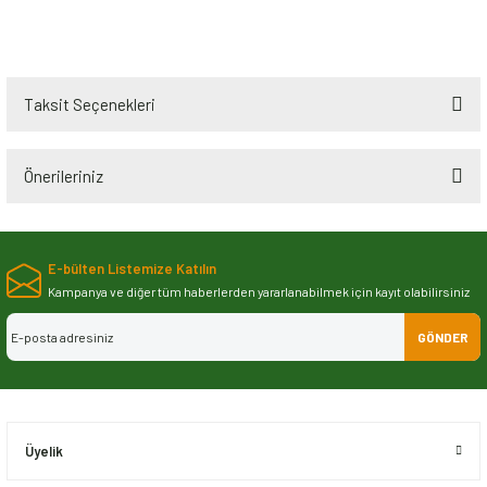
Taksit Seçenekleri
Önerileriniz
Bu ürünün fiyat bilgisi, resim, ürün açıklamalarında ve diğer konularda
yetersiz gördüğünüz noktaları öneri formunu kullanarak tarafımıza
E-bülten Listemize Katılın
iletebilirsiniz.
Görüş ve önerileriniz için teşekkür ederiz.
Kampanya ve diğer tüm haberlerden yararlanabilmek için kayıt olabilirsiniz
GÖNDER
Ürün resmi kalitesiz, bozuk veya görüntülenemiyor.
Ürün açıklamasında eksik bilgiler bulunuyor.
Ürün bilgilerinde hatalar bulunuyor.
Ürün fiyatı diğer sitelerden daha pahalı.
Üyelik
Bu ürüne benzer farklı alternatifler olmalı.