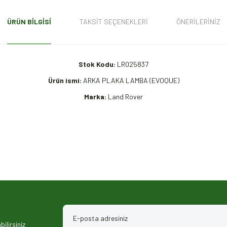
ÜRÜN BILGISI
TAKSIT SEÇENEKLERI
ÖNERILERINIZ
Stok Kodu:
LR025837
Ürün ismi:
ARKA PLAKA LAMBA (EVOQUE)
Marka:
Land Rover
iz gördüğünüz noktaları öneri formunu kullanarak tarafımıza iletebilirsiniz.
ilirsiniz