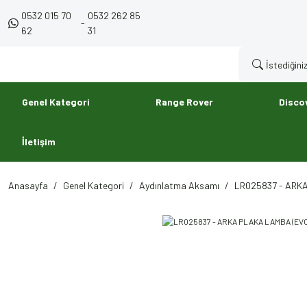
0532 015 70
0532 262 85
-
62
31
Genel Kategori
Range Rover
Disco
İletişim
Anasayfa
Genel Kategori
Aydınlatma Aksamı
LR025837 - ARKA