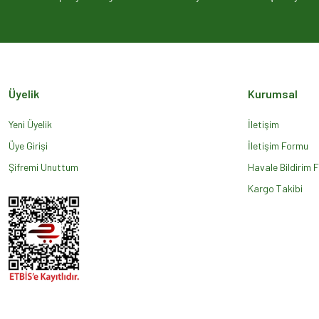
Ürün açıklamasında eksik bilgiler bulunuyor.
Ürün bilgilerinde hatalar bulunuyor.
Ürün fiyatı diğer sitelerden daha pahalı.
Bu ürüne benzer farklı alternatifler olmalı.
Üyelik
Kurumsal
Yeni Üyelik
İletişim
Üye Girişi
İletişim Formu
Şifremi Unuttum
Havale Bildirim 
Kargo Takibi