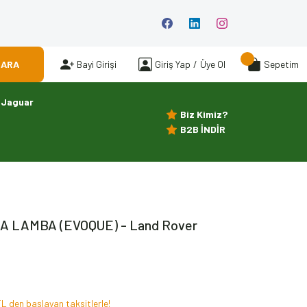
ARA
Bayi Girişi
Giriş Yap
/
Üye Ol
Sepetim
Jaguar
Biz Kimiz?
B2B İNDİR
A LAMBA (EVOQUE) - Land Rover
L den başlayan taksitlerle!