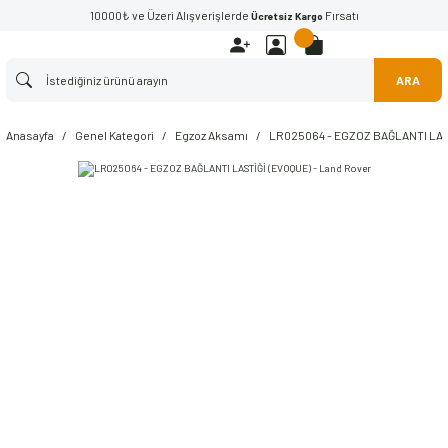
10000₺ ve Üzeri Alışverişlerde
Fırsatı
Ücretsiz Kargo
ARA
Anasayfa
Genel Kategori
Egzoz Aksamı
LR025064 - EGZOZ BAĞLANTI LAST