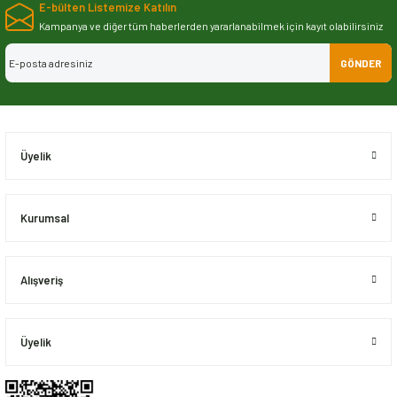
E-bülten Listemize Katılın
iletebilirsiniz.
Görüş ve önerileriniz için teşekkür ederiz.
Kampanya ve diğer tüm haberlerden yararlanabilmek için kayıt olabilirsiniz
GÖNDER
Ürün resmi kalitesiz, bozuk veya görüntülenemiyor.
Ürün açıklamasında eksik bilgiler bulunuyor.
Ürün bilgilerinde hatalar bulunuyor.
Ürün fiyatı diğer sitelerden daha pahalı.
Üyelik
Bu ürüne benzer farklı alternatifler olmalı.
Kurumsal
Alışveriş
Gönder
Üyelik