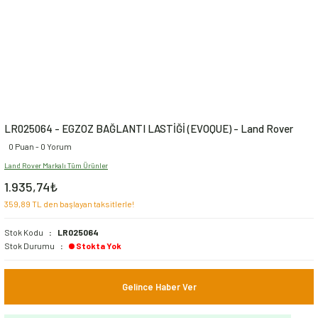
LR025064 - EGZOZ BAĞLANTI LASTİĞİ (EVOQUE) - Land Rover
0 Puan - 0 Yorum
Land Rover Markalı Tüm Ürünler
1.935,74₺
359,89 TL den başlayan taksitlerle!
Stok Kodu
LR025064
Stok Durumu
Stokta Yok
Gelince Haber Ver