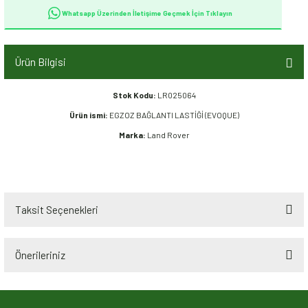
Whatsapp Üzerinden İletişime Geçmek İçin Tıklayın
Ürün Bilgisi
Stok Kodu:
LR025064
Ürün ismi:
EGZOZ BAĞLANTI LASTİĞİ (EVOQUE)
Marka:
Land Rover
Taksit Seçenekleri
Önerileriniz
Bu ürünün fiyat bilgisi, resim, ürün açıklamalarında ve diğer konularda
yetersiz gördüğünüz noktaları öneri formunu kullanarak tarafımıza