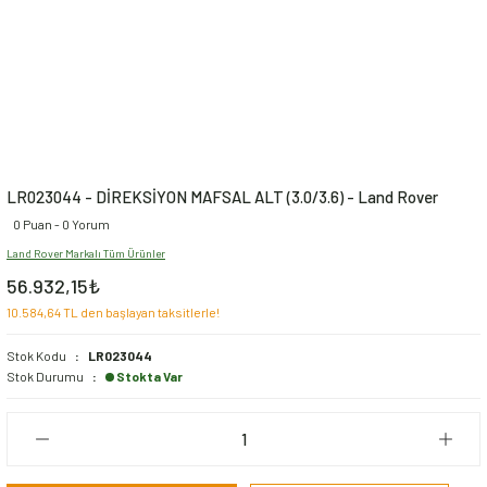
LR023044 - DİREKSİYON MAFSAL ALT (3.0/3.6) - Land Rover
0 Puan - 0 Yorum
Land Rover Markalı Tüm Ürünler
56.932,15₺
10.584,64 TL den başlayan taksitlerle!
Stok Kodu
LR023044
Stok Durumu
Stokta Var