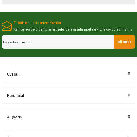
Bu ürünün fiyat bilgisi, resim, ürün açıklamalarında ve diğer konularda
yetersiz gördüğünüz noktaları öneri formunu kullanarak tarafımıza
E-bülten Listemize Katılın
iletebilirsiniz.
Görüş ve önerileriniz için teşekkür ederiz.
Kampanya ve diğer tüm haberlerden yararlanabilmek için kayıt olabilirsiniz
GÖNDER
Ürün resmi kalitesiz, bozuk veya görüntülenemiyor.
Ürün açıklamasında eksik bilgiler bulunuyor.
Ürün bilgilerinde hatalar bulunuyor.
Ürün fiyatı diğer sitelerden daha pahalı.
Üyelik
Bu ürüne benzer farklı alternatifler olmalı.
Kurumsal
Alışveriş
Gönder