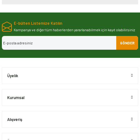
Bu ürünün fiyat bilgisi, resim, ürün açıklamalarında ve diğer konularda
yetersiz gördüğünüz noktaları öneri formunu kullanarak tarafımıza
E-bülten Listemize Katılın
iletebilirsiniz.
Görüş ve önerileriniz için teşekkür ederiz.
Kampanya ve diğer tüm haberlerden yararlanabilmek için kayıt olabilirsiniz
GÖNDER
Ürün resmi kalitesiz, bozuk veya görüntülenemiyor.
Ürün açıklamasında eksik bilgiler bulunuyor.
Ürün bilgilerinde hatalar bulunuyor.
Ürün fiyatı diğer sitelerden daha pahalı.
Üyelik
Bu ürüne benzer farklı alternatifler olmalı.
Kurumsal
Alışveriş
Gönder