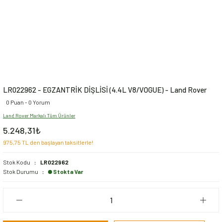
LR022962 - EGZANTRİK DİŞLİSİ (4.4L V8/VOGUE) - Land Rover
0 Puan - 0 Yorum
Land Rover Markalı Tüm Ürünler
5.248,31₺
975,75 TL den başlayan taksitlerle!
Stok Kodu
LR022962
Stok Durumu
Stokta Var